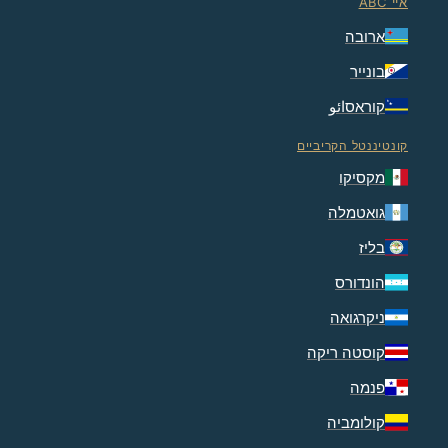
איי ABC
ארובה
בונייר
קוראסائو
קונטיננטל הקריביים
מקסיקו
גואטמלה
בליז
הונדורס
ניקרגואה
קוסטה ריקה
פנמה
קולומביה