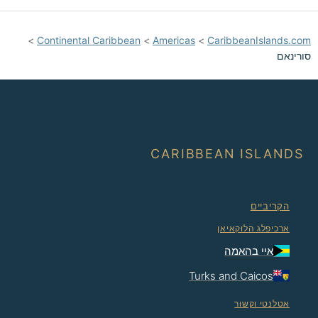
>
Continental Caribbean
>
Americas
>
CaribbeanIslands.com
סורינאם
CARIBBEAN ISLANDS
הקריביים
ארכיפלג הלוּקאיאן
איי בהאמה
Turks and Caicos
אטלנטי וקשור