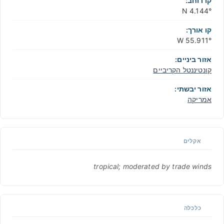
קו רוחב:
4.144° N
קו אורך:
55.911° W
אזור ביניים:
קונטיננטל הקריביים
אזור יבשתי:
אמריקה
אקלים
tropical; moderated by trade winds
כלכלה