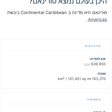
היכן בעולם נמצא סורינאם?
סורינאם היא מדינה ב Continental Caribbean ביבשת
.
Americas
500 km / 310.7 mi
CARIBBEANISLANDS.COM
with the support of
© OpenStreetMap
contributors
1 m / 3
f
t
📏
מידע בסיסי
+
−
אוכלוסייה:
639,850
)
UN
(
שטח:
163,270 km² / 101,451 sq mi
גיאוגרפיה