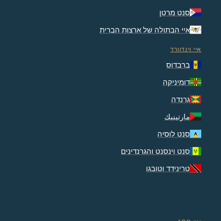
סנט מרטן
איי הבתולה של ארצות הברית
איי וינדוורד
ברבדוס
דומיניקה
גרנדה
مارتينيك
סנט לוסיה
סנט וינסנט והגרנדינים
טרינידד וטובגו