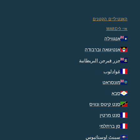
האנטיליים הקטנים
איי ליWARD
אנגווילה
אנטיגואה וברבודה
جزر فيرجن البريطانية
غوادلوب
מונסראט
סבא
סנט קיטס ונוויס
סנט מרטין
סן ברתלמי
سینٹ اوستاتیوس