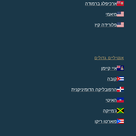
ארכיפלג ברמודה
מיאמי
פלורידה קיז
אנטיליים גדולים
איי קיימן
קובה
הרפובליקה הדומיניקנית
האיטי
ג'מייקה
פוארטו ריקו