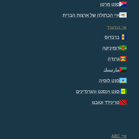
סנט מרטן
איי הבתולה של ארצות הברית
איי וינדוורד
ברבדוס
דומיניקה
גרנדה
مارتينيك
סנט לוסיה
סנט וינסנט והגרנדינים
טרינידד וטובגו
איי ABC