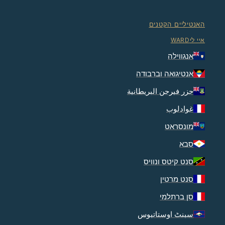
האנטיליים הקטנים
איי ליWARD
אנגווילה
אנטיגואה וברבודה
جزر فيرجن البريطانية
غوادلوب
מונסראט
סבא
סנט קיטס ונוויס
סנט מרטין
סן ברתלמי
سینٹ اوستاتیوس