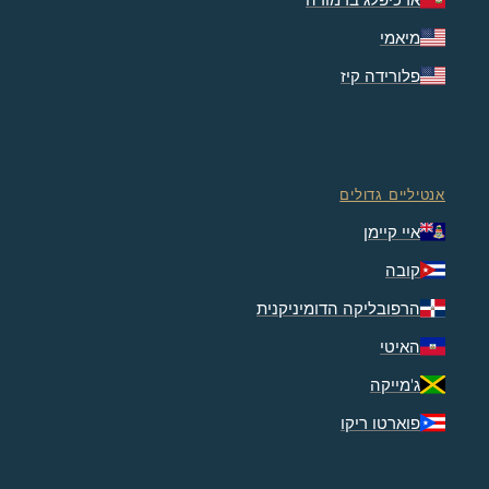
מיאמי
פלורידה קיז
אנטיליים גדולים
איי קיימן
קובה
הרפובליקה הדומיניקנית
האיטי
ג'מייקה
פוארטו ריקו