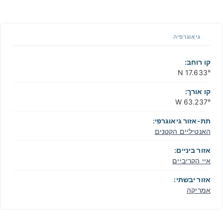
1 m / 3
f
t
📏
גיאוגרפיה
+
−
קו רוחב:
17.633° N
קו אורך:
63.237° W
תת-אזור גיאוגרפי:
האנטיליים הקטנים
אזור ביניים:
איי הקריביים
אזור יבשתי:
אמריקה