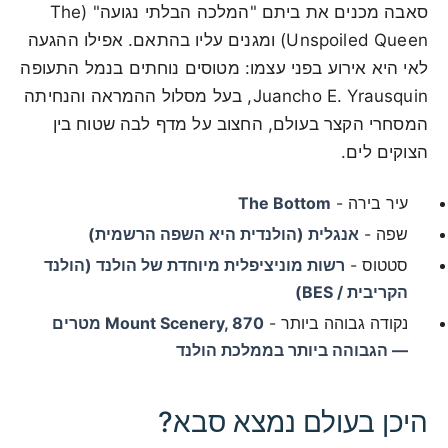
סאבה מכנים את ביתם "המלכה הבלתי נגועה" (The
Unspoiled Queen) ומגנים עליו בהתאם. אפילו ההגעה
לאי היא אירוע בפני עצמו: מטוסים נוחתים בנמל התעופה
Juancho E. Yrausquin, בעל מסלול ההמראה והנחיתה
המסחרי הקצר בעולם, החצוב על מדף לבה שטוח בין
הצוקים לים.
עיר בירה -
The Bottom
שפה -
אנגלית (הולנדית היא השפה הרשמית)
סטטוס -
רשות מוניציפלית מיוחדת של הולנד (הולנד
הקריבית / BES)
נקודה גבוהה ביותר -
Mount Scenery, 870 מטרים
— הגבוהה ביותר בממלכת הולנד
היכן בעולם נמצא סבא?
100 km / 62.1 mi
CARIBBEANISLANDS.COM
with the support of
© OpenStreetMap
contributors