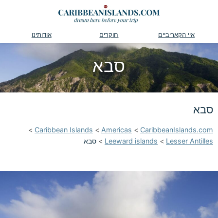
איי הקאריביים
חוקרים
אודותינו
סבא
סבא
>
Caribbean Islands
>
Americas
>
CaribbeanIslands.com
Lesser Antilles
>
Leeward islands
>
סבא