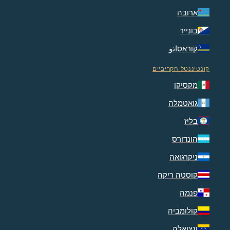
ארובה
בונייר
קוראסائو
קונטיננטל הקריביים
מקסיקו
גואטמלה
בליז
הונדורס
ניקרגואה
קוסטה ריקה
פנמה
קולומביה
ונצואלה