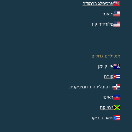
ארכיפלג ברמודה
מיאמי
פלורידה קיז
אנטיליים גדולים
איי קיימן
קובה
הרפובליקה הדומיניקנית
האיטי
ג'מייקה
פוארטו ריקו