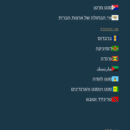
סנט מרטן
איי הבתולה של ארצות הברית
איי וינדוורד
ברבדוס
דומיניקה
גרנדה
مارتينيك
סנט לוסיה
סנט וינסנט והגרנדינים
טרינידד וטובגו