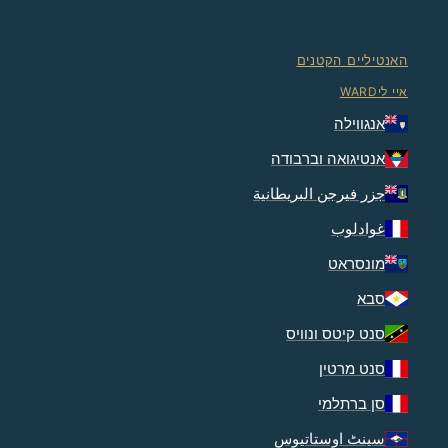
האנטיליים הקטנים
איי ליWARD
אנגווילה
אנטיגואה וברבודה
جزر فيرجن البريطانية
غوادلوب
מונסראט
סבא
סנט קיטס ונוויס
סנט מרטין
סן ברתלמי
سینٹ اوستاتیوس