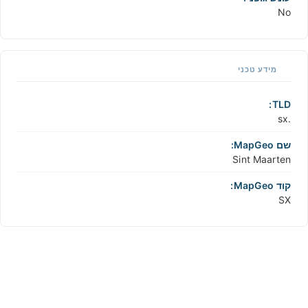
No
מידע טכני
TLD:
.sx
שם MapGeo:
Sint Maarten
קוד MapGeo:
SX