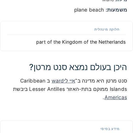
משמעות:
plane beach
חלוקה מינהלית
part of the Kingdom of the Netherlands
היכן בעולם נמצא סנט מרטן?
סנט מרטן היא מדינה ב־
איי ליward
ב Caribbean
Islands ממוקם בתת-האזור Lesser Antilles ביבשת
.
Americas
100 km / 62.1 mi
CARIBBEANISLANDS.COM
with the support of
© OpenStreetMap
contributors
1 m / 3
f
t
📏
מידע בסיסי