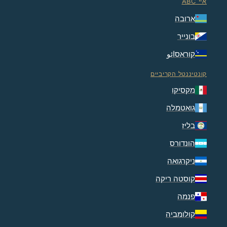
איי ABC
ארובה
בונייר
קוראסائو
קונטיננטל הקריביים
מקסיקו
גואטמלה
בליז
הונדורס
ניקרגואה
קוסטה ריקה
פנמה
קולומביה