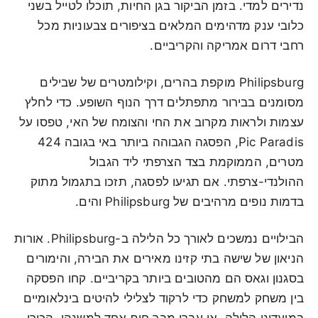
נדירים למדי. בזמן הביקור בגן החיות, תוכלו לטייל בשני
כלובי ענק מדהימים המלאים בציפורים צבעוניות מכל
רחבי דרום אמריקה והקריביים.
Philipsburg מוקפת בהרים, וקילומטרים של שבילים
מסומנים בבירור מתפתלים דרך הנוף השופע. כדי לחלץ
עצמות ולראות מקרוב את החי והצומח של האי, טפסו על
Pic Paradis, הפסגה הגבוהה ביותר באי בגובה 424
מטרים, הממוקמת בצד הצרפתי ליד הגבול
ההולנדי-צרפתי. אם תגיעו לפסגה, תזכו בתגמול מתוק
בדמות נופים מרהיבים של Philipsburg והים.
הבילויים נמשכים לאורך כל הלילה ב-Philipsburg. אורות
הניאון של שישה בתי קזינו מאירים את הבירה, והימורים
בסגנון וגאס הם מהטובים ביותר בקריביים. קחו הפסקה
בין משחק למשחק כדי לרקוד לצלילי להיטים בינלאומיים
במועדוני הלילה, או עברו מבר חוף אחד למשנהו, הכירו