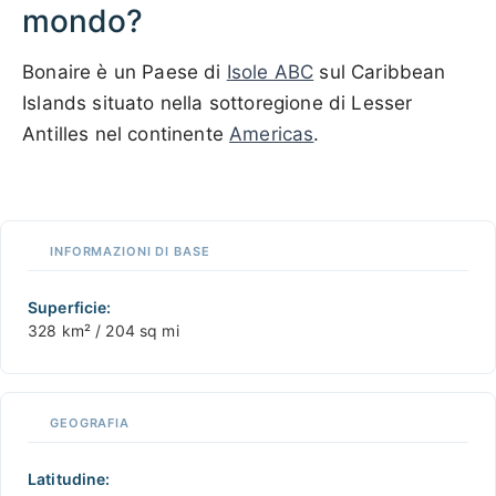
mondo?
Bonaire è un Paese di
Isole ABC
sul Caribbean
Islands situato nella sottoregione di Lesser
Antilles nel continente
Americas
.
100 km / 62.1 mi
CARIBBEANISLANDS.COM
with the support of
© OpenStreetMap
contributors
1 m
3
t
/
f
📏
INFORMAZIONI DI BASE
+
−
Superficie:
328 km² / 204 sq mi
GEOGRAFIA
Latitudine: