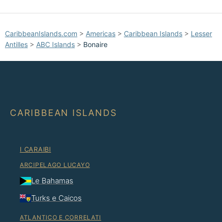
CaribbeanIslands.com
>
Americas
>
Caribbean Islands
>
Lesser
Antilles
>
ABC Islands
>
Bonaire
CARIBBEAN ISLANDS
I CARAIBI
ARCIPELAGO LUCAYO
Le Bahamas
Turks e Caicos
ATLANTICO E CORRELATI