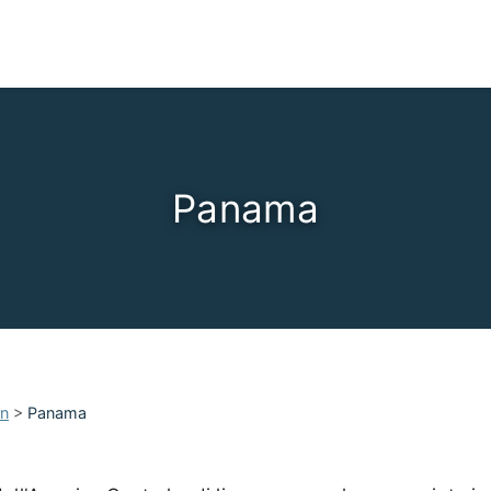
Panama
an
>
Panama