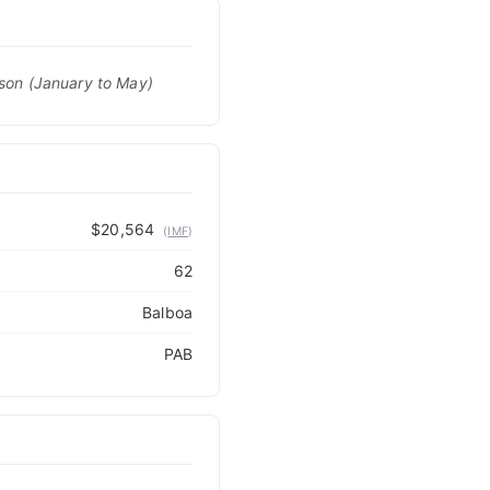
ason (January to May)
$20,564
(
IMF
)
62
Balboa
PAB