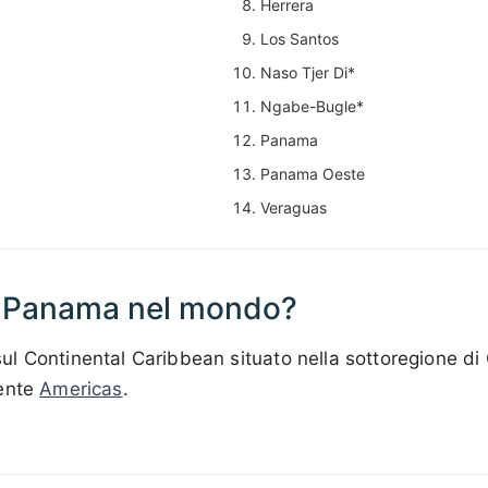
Herrera
Los Santos
Naso Tjer Di*
Ngabe-Bugle*
Panama
Panama Oeste
Veraguas
a Panama nel mondo?
l Continental Caribbean situato nella sottoregione di 
nente
Americas
.
200 km / 124.3 mi