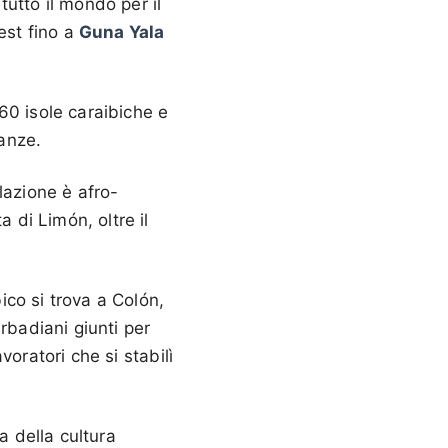
utto il mondo per il
est fino a
Guna Yala
60 isole caraibiche e
sanze.
lazione è afro-
 di Limón, oltre il
bico si trova a Colón,
rbadiani giunti per
avoratori che si stabilì
a della cultura