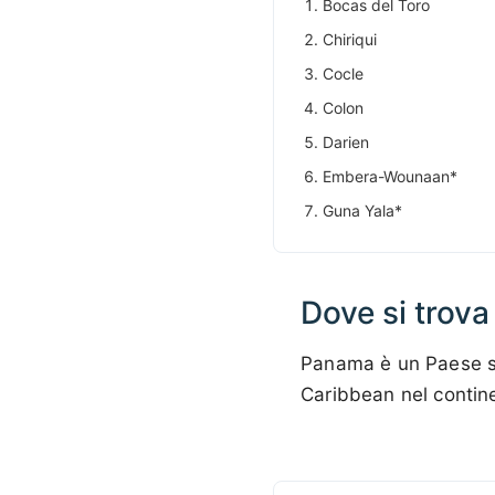
Bocas del Toro
Chiriqui
Cocle
Colon
Darien
Embera-Wounaan*
Guna Yala*
Dove si trov
Panama è un Paese su
Caribbean nel conti
Fai clic
su un
punto
📏