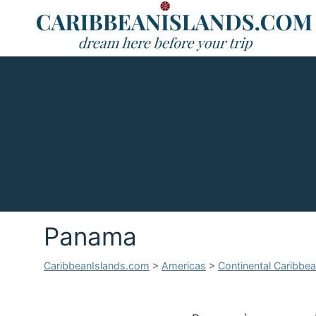
Panama
CaribbeanIslands.com
>
Americas
>
Continental Caribbe