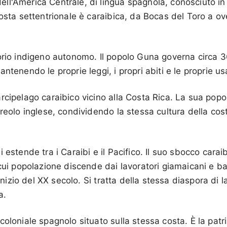
l'America Centrale, di lingua spagnola, conosciuto in t
costa settentrionale è caraibica, da Bocas del Toro a ov
orio indigeno autonomo. Il popolo Guna governa circa 3
ntenendo le proprie leggi, i propri abiti e le proprie u
rcipelago caraibico vicino alla Costa Rica. La sua popo
reolo inglese, condividendo la stessa cultura della costa
 estende tra i Caraibi e il Pacifico. Il suo sbocco carai
 cui popolazione discende dai lavoratori giamaicani e ba
'inizio del XX secolo. Si tratta della stessa diaspora di l
a.
oloniale spagnolo situato sulla stessa costa. È la patri