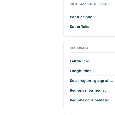
qualsiasi
INFORMAZIONI DI BASE
+
della
mappa
−
per
Popolazione:
interagire
Superficie:
GEOGRAFIA
Latitudine:
Longitudine:
Sottoregione geografica:
Regione intermedia:
Regione continentale: