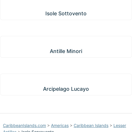
Isole Sottovento
Isole Sottovento
Antille Minori
Antille Minori
Arcipelago Lucayo
Arcipelago Lucayo
CaribbeanIslands.com
>
Americas
>
Caribbean Islands
>
Lesser
Antilles
>
Isole Sopravento