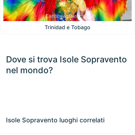
Trinidad e Tobago
Dove si trova Isole Sopravento
nel mondo?
500 km / 310.7 mi
CARIBBEANISLANDS.COM
with the support of
© OpenStreetMap
contributors
1 m
3
t
/
f
lic
n
o
📏
siasi
+
pa
−
Isole Sopravento luoghi correlati
agire