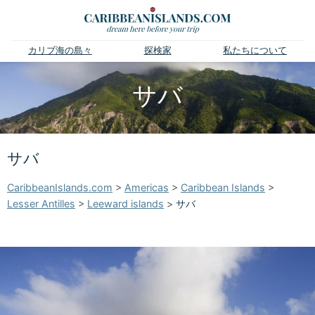
カリブ海の島々
探検家
私たちについて
サバ
サバ
CaribbeanIslands.com
>
Americas
>
Caribbean Islands
>
Lesser Antilles
>
Leeward islands
>
サバ