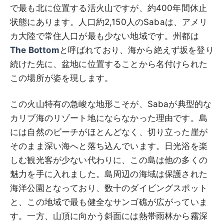
で最も北に位置する活火山ですが、約400年間休止
状態にあります。人口約2,150人のSabaは、アメリ
カ大陸で常住人口が最も少ない地域です。州都は
The Bottom
と呼ばれており、海から絶えず坂を登り
続けた先に、盆地に位置することから名付けられた
この場所が姿を現します。
この火山特有の急峻な地形こそが、Sabaが典型的な
カリブ海のリゾート地にならなかった理由です。島
には自然のビーチがほとんどなく、切り立った崖が
そのまま深い海へと落ち込んでいます。日光浴を楽
しむ観光客が少ない代わりに、この島は他の多くの
魅力を手に入れました。島周辺の海域は保護された
海洋公園となっており、数十のダイビングスポット
と、この地域で最も健全なサンゴ礁が広がっていま
す。一方、山頂に向かう斜面には熱帯雨林から霧深