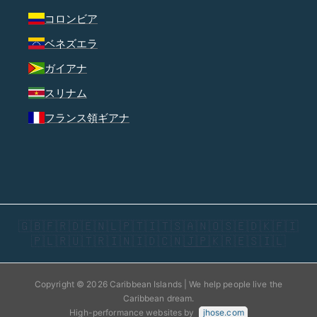
コロンビア
ベネズエラ
ガイアナ
スリナム
フランス領ギアナ
🇬🇧
🇫🇷
🇩🇪
🇳🇱
🇵🇹
🇮🇹
🇸🇦
🇳🇴
🇸🇪
🇩🇰
🇫🇮
🇵🇱
🇷🇺
🇹🇷
🇮🇳
🇮🇩
🇨🇳
🇯🇵
🇰🇷
🇪🇸
🇮🇱
Copyright © 2026 Caribbean Islands | We help people live the
Caribbean dream.
High-performance websites by
jhose.com