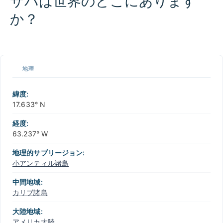
サバは世界のどこにあります
か？
100 km / 62.1 mi
CARIBBEANISLANDS.COM
with the support of
© OpenStreetMap
contributors
1 m
3
t
/
f
📏
地理
+
−
緯度:
17.633° N
経度:
63.237° W
地理的サブリージョン:
小アンティル諸島
中間地域:
カリブ諸島
大陸地域:
アメリカ大陸