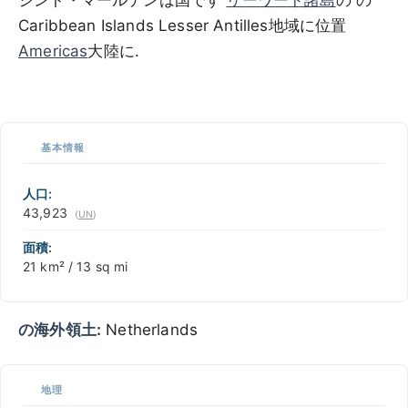
Caribbean Islands Lesser Antilles地域に位置
Americas
大陸に.
100 km / 62.1 mi
CARIBBEANISLANDS.COM
with the support of
© OpenStreetMap
contributors
1 m
3
t
/
f
📏
基本情報
+
−
人口:
43,923
(
UN
)
面積:
21 km² / 13 sq mi
の海外領土:
Netherlands
地理