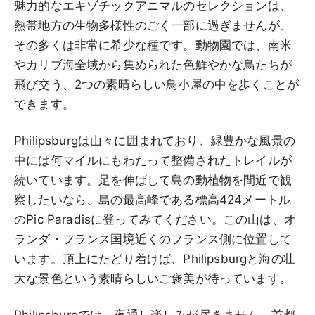
魅力的なエキゾチックアニマルのセレクションは、
熱帯地方の生物多様性のごく一部に過ぎませんが、
その多くは非常に希少な種です。動物園では、南米
やカリブ海全域から集められた色鮮やかな鳥たちが
飛び交う、2つの素晴らしい鳥小屋の中を歩くことが
できます。
Philipsburgは山々に囲まれており、緑豊かな風景の
中には何マイルにもわたって整備されたトレイルが
続いています。足を伸ばして島の動植物を間近で観
察したいなら、島の最高峰である標高424メートル
のPic Paradisに登ってみてください。この山は、オ
ランダ・フランス国境近くのフランス側に位置して
います。頂上にたどり着けば、Philipsburgと海の壮
大な景色という素晴らしいご褒美が待っています。
Philipsburgでは、夜通し楽しみが尽きません。首都