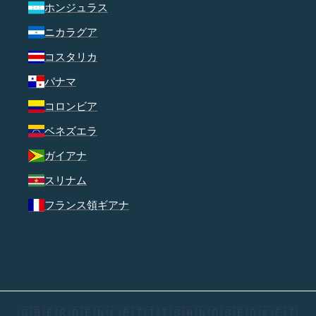
ホンジュラス
ニカラグア
コスタリカ
パナマ
コロンビア
ベネズエラ
ガイアナ
スリナム
フランス領ギアナ
🇬🇧
🇫🇷
🇩🇪
🇳🇱
🇵🇹
🇮🇹
🇸🇦
🇳🇴
🇸🇪
🇩🇰
🇫🇮