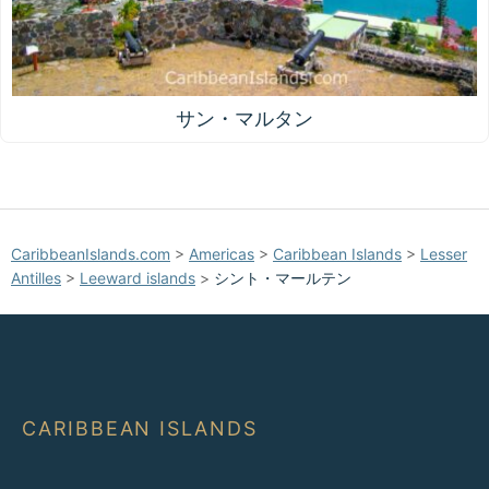
サン・マルタン
CaribbeanIslands.com
>
Americas
>
Caribbean Islands
>
Lesser
Antilles
>
Leeward islands
>
シント・マールテン
CARIBBEAN ISLANDS