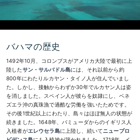
バハマの歴史
1492年10月、コロンブスがアメリカ大陸で最初に上
陸した
サン・サルバドル島
には、それ以前から約
800年にわたりルカヤン・タイノ人が住んでいまし
た。しかし、接触からわずか30年でルカヤン人は姿
を消しました。スペイン人が彼らを奴隷にし、ベネ
ズエラ沖の真珠漁で過酷な労働を強いたためです。
その後1世紀以上にわたり、島々はほぼ無人の状態が
続きました。1648年、バミューダからのイギリス人
入植者が
エレウセラ島
に上陸し、続いて
ニュープロ
ビデンス島
にも入植地が築かれました。1718年、イ