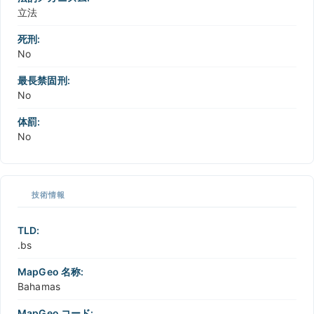
立法
死刑:
No
最長禁固刑:
No
体罰:
No
技術情報
TLD:
.bs
MapGeo 名称:
Bahamas
MapGeo コード: