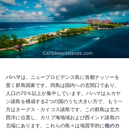
バハマ
は、ニュープロビデンス島に首都ナッソーを
置く群島国家です。同島は国内への玄関口であり、
人口の70％以上が集中しています。バハマはルカヤ
ン諸島を構成する2つの国のうち大きい方で、もう一
方はタークス・カイコス諸島です。この群島は北大
西洋に位置し、カリブ海地域および西インド諸島の
北端にあります。これらの島々は地質学的に
他のカ