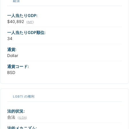
経済
一人当たりGDP:
$40,892
(
IMF
)
一人当たりGDP順位:
34
通貨:
Dollar
通貨コード:
BSD
LGBTI の権利
法的状況:
合法
(
ILGA
)
法的メカニズム: