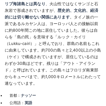
リブ海諸島とは異なり
、火山性ではなくサンゴと石
灰岩で形成されていますが、
歴史的、文化的、経済
的には切り離せない関係にあります
。タイノ族の一
派であるルカヤン人は、ヨーロッパ人との接触以前
に約800年間この地に居住していました。彼らは自
らを「島の民」を意味する「ルック・カイリ
（Lukku-cairi）」と呼んでおり、群島の名前もこれ
に由来しています。約700の島々と2,400以上の小島
（ケイ）で構成されていますが、居住しているのは
わずか30島ほどです。残りは「アウト・アイラン
ド」と呼ばれています。この島々はフロリダ南東部
からキューバまで、約1,000キロメートルにわたって
連なっています。
首都：
ナッソー
公用語：
英語