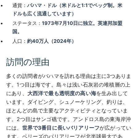
通貨：
バハマ・ドル（米ドルと1:1でペッグ制。米
ドルも広く流通しています）
ステータス：
1973年7月10日に独立。英連邦加盟
国。
人口：
約40万人（2024年）
訪問の理由
多くの訪問者がバハマを訪れる理由は主に3つありま
す。1つ目は海です。島々は浅い石灰岩の堆積層の上
にあり、
大西洋で最も透明度の高い海
を生み出して
います。ダイビング、シュノーケリング、釣りは、
ほとんどの島で主要なアクティビティとなっていま
す。2つ目はサンゴ礁です。アンドロス島の東海岸沖
には、
世界で3番目に長いバリアリーフ
が広がってい
ます。ベリーズのバリアリーフが北半球最大であ