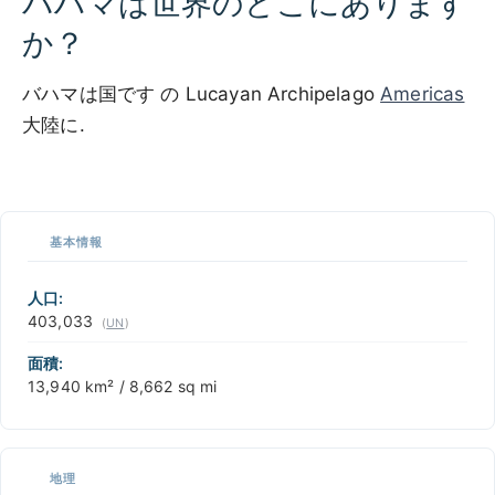
バハマは世界のどこにあります
か？
バハマは国です の Lucayan Archipelago
Americas
大陸に.
100 km / 62.1 mi
CARIBBEANISLANDS.COM
with the support of
© OpenStreetMap
contributors
1 m
3
t
/
f
📏
基本情報
+
−
人口:
403,033
(
UN
)
面積:
13,940 km² / 8,662 sq mi
地理