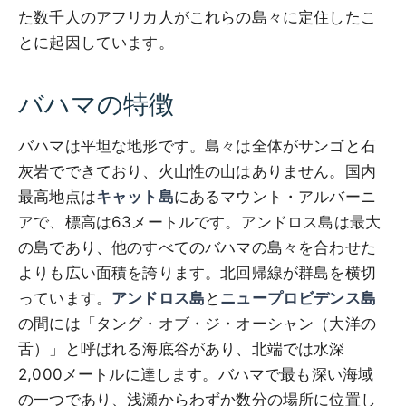
た数千人のアフリカ人がこれらの島々に定住したこ
とに起因しています。
バハマの特徴
バハマは平坦な地形です。島々は全体がサンゴと石
灰岩でできており、火山性の山はありません。国内
最高地点は
キャット島
にあるマウント・アルバーニ
アで、標高は63メートルです。アンドロス島は最大
の島であり、他のすべてのバハマの島々を合わせた
よりも広い面積を誇ります。北回帰線が群島を横切
っています。
アンドロス島
と
ニュープロビデンス島
の間には「タング・オブ・ジ・オーシャン（大洋の
舌）」と呼ばれる海底谷があり、北端では水深
2,000メートルに達します。バハマで最も深い海域
の一つであり、浅瀬からわずか数分の場所に位置し