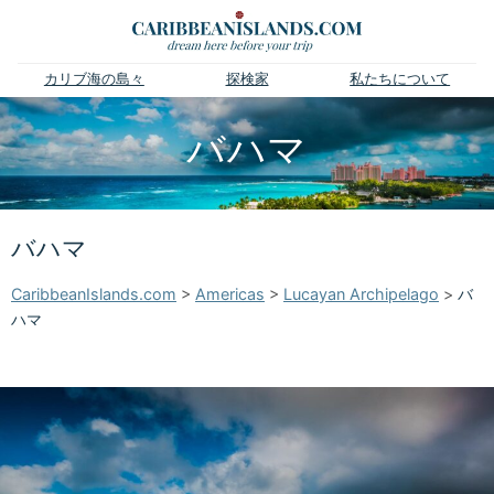
カリブ海の島々
探検家
私たちについて
バハマ
バハマ
CaribbeanIslands.com
>
Americas
>
Lucayan Archipelago
>
バ
ハマ