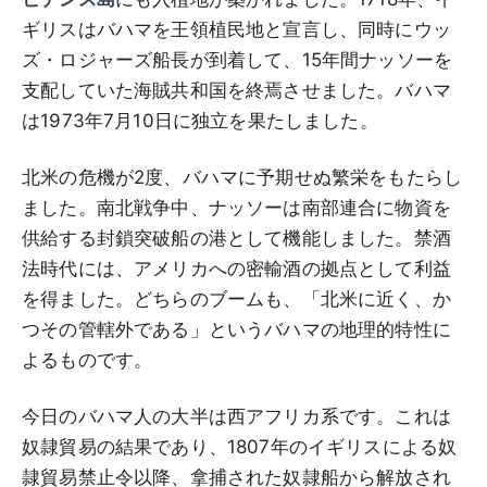
ギリスはバハマを王領植民地と宣言し、同時にウッ
ズ・ロジャーズ船長が到着して、15年間ナッソーを
支配していた海賊共和国を終焉させました。バハマ
は1973年7月10日に独立を果たしました。
北米の危機が2度、バハマに予期せぬ繁栄をもたらし
ました。南北戦争中、ナッソーは南部連合に物資を
供給する封鎖突破船の港として機能しました。禁酒
法時代には、アメリカへの密輸酒の拠点として利益
を得ました。どちらのブームも、「北米に近く、か
つその管轄外である」というバハマの地理的特性に
よるものです。
今日のバハマ人の大半は西アフリカ系です。これは
奴隷貿易の結果であり、1807年のイギリスによる奴
隷貿易禁止令以降、拿捕された奴隷船から解放され