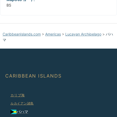
BS
CaribbeanIslands.com
>
Americas
>
Lucayan Archipelago
>
バハ
マ
CARIBBEAN ISLANDS
カリブ海
ルカイアン諸島
バハマ