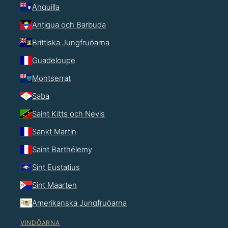
Anguilla
Antigua och Barbuda
Brittiska Jungfruöarna
Guadeloupe
Montserrat
Saba
Saint Kitts och Nevis
Sankt Martin
Saint Barthélemy
Sint Eustatius
Sint Maarten
Amerikanska Jungfruöarna
VINDÖARNA