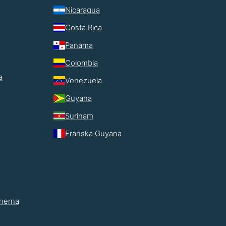
Nicaragua
Costa Rica
Panama
Colombia
a
Venezuela
Guyana
Surinam
Franska Guyana
inerna