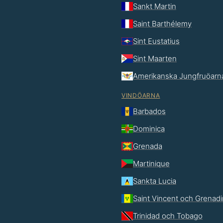
Sankt Martin
Saint Barthélemy
Sint Eustatius
Sint Maarten
Amerikanska Jungfruöarn
VINDÖARNA
Barbados
Dominica
Grenada
Martinique
Sankta Lucia
Saint Vincent och Grenad
Trinidad och Tobago