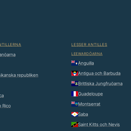
NTILLERNA
LESSER ANTILLES
LEEWARDÖARNA
anöarna
Anguilla
Antigua och Barbuda
ikanska republiken
Brittiska Jungfruöarna
Guadeloupe
ca
Montserrat
o Rico
Saba
Saint Kitts och Nevis