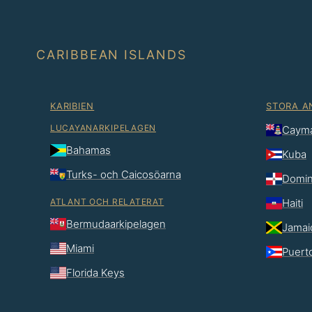
CARIBBEAN ISLANDS
KARIBIEN
STORA A
LUCAYANARKIPELAGEN
Caym
Bahamas
Kuba
Turks- och Caicosöarna
Domin
ATLANT OCH RELATERAT
Haiti
Bermudaarkipelagen
Jamai
Miami
Puert
Florida Keys