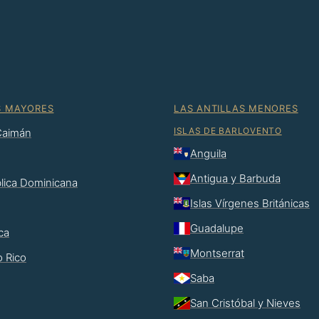
S MAYORES
LAS ANTILLAS MENORES
ISLAS DE BARLOVENTO
 Caimán
Anguila
Antigua y Barbuda
lica Dominicana
Islas Vírgenes Británicas
Guadalupe
ca
Montserrat
o Rico
Saba
San Cristóbal y Nieves