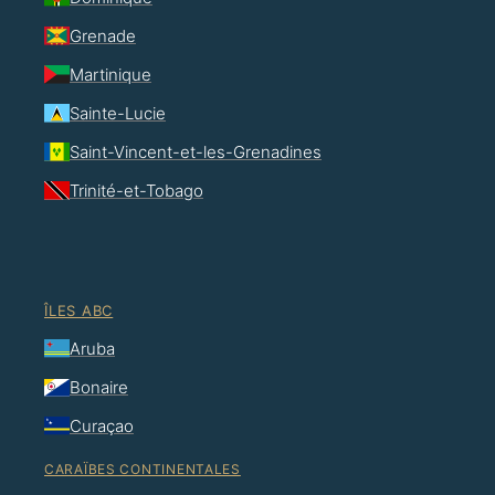
Grenade
Martinique
Sainte-Lucie
Saint-Vincent-et-les-Grenadines
Trinité-et-Tobago
ÎLES ABC
Aruba
Bonaire
Curaçao
CARAÏBES CONTINENTALES