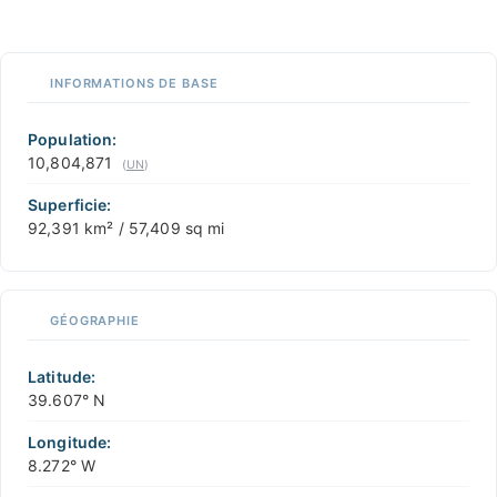
1 m
3
t
/
f
📏
INFORMATIONS DE BASE
+
−
Population:
10,804,871
(
UN
)
Superficie:
92,391 km² / 57,409 sq mi
GÉOGRAPHIE
Latitude:
39.607° N
Longitude:
8.272° W