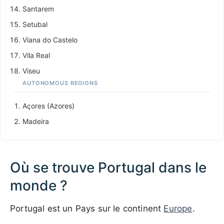
Santarem
Setubal
Viana do Castelo
Vila Real
Viseu
AUTONOMOUS REGIONS
Açores (Azores)
Madeira
Où se trouve Portugal dans le
monde ?
Portugal est un Pays sur le continent
Europe
.
100 km / 62.1 mi
CARIBBEANISLANDS.COM
with the support of
© OpenStreetMap
contributors