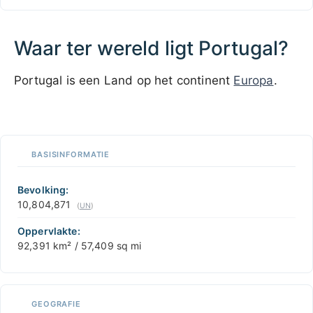
Waar ter wereld ligt Portugal?
Portugal is een Land op het continent
Europa
.
100 km / 62.1 mi
CARIBBEANISLANDS.COM
with the support of
© OpenStreetMap
contributors
1 m
3
t
/
f
📏
BASISINFORMATIE
+
−
Bevolking:
10,804,871
(
UN
)
Oppervlakte:
92,391 km² / 57,409 sq mi
GEOGRAFIE