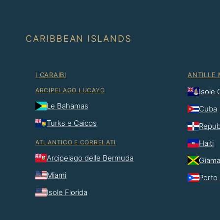
CARIBBEAN ISLANDS
I CARAIBI
ANTILLE
ARCIPELAGO LUCAYO
Isole
Le Bahamas
Cuba
Turks e Caicos
Repub
ATLANTICO E CORRELATI
Haiti
Arcipelago delle Bermuda
Giama
Miami
Porto 
Isole Florida