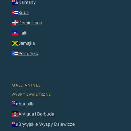
Kajmany
Kuba
Dominikana
Haiti
Jamajka
Portoryko
MAŁE ANTYLE
WYSPY ZAWIETRZNE
Anguilla
Antigua i Barbuda
Brytyjskie Wyspy Dziewicze