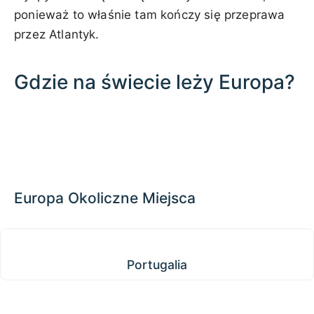
ponieważ to właśnie tam kończy się przeprawa
przez Atlantyk.
Gdzie na świecie leży Europa?
1000 km / 621.4 mi
CARIBBEANISLANDS.COM
with the support of
© OpenStreetMap
contributors
1 m
3
t
/
f
📏
+
−
Europa Okoliczne Miejsca
Portugalia
Portugalia