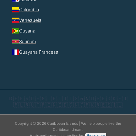
Colombia
Venezuela
Guyana
Surinam
Guayana Francesa
🇬🇧
🇫🇷
🇩🇪
🇳🇱
🇵🇹
🇮🇹
🇸🇦
🇳🇴
🇸🇪
🇩🇰
🇫🇮
🇵🇱
🇷🇺
🇹🇷
🇮🇳
🇮🇩
🇨🇳
🇯🇵
🇰🇷
🇪🇸
🇮🇱
Copyright © 2026 Caribbean Islands | We help people live the
Caribbean dream.
High-performance websites by
jhose.com