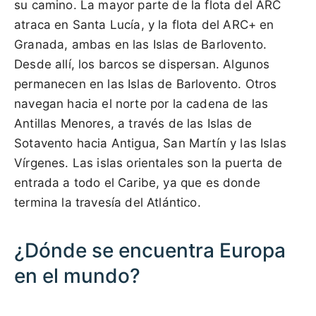
su camino. La mayor parte de la flota del ARC
atraca en Santa Lucía, y la flota del ARC+ en
Granada, ambas en las Islas de Barlovento.
Desde allí, los barcos se dispersan. Algunos
permanecen en las Islas de Barlovento. Otros
navegan hacia el norte por la cadena de las
Antillas Menores, a través de las Islas de
Sotavento hacia Antigua, San Martín y las Islas
Vírgenes. Las islas orientales son la puerta de
entrada a todo el Caribe, ya que es donde
termina la travesía del Atlántico.
¿Dónde se encuentra Europa
en el mundo?
1000 km / 621.4 mi
CARIBBEANISLANDS.COM
with the support of
© OpenStreetMap
contributors
1 m
3
t
/
f