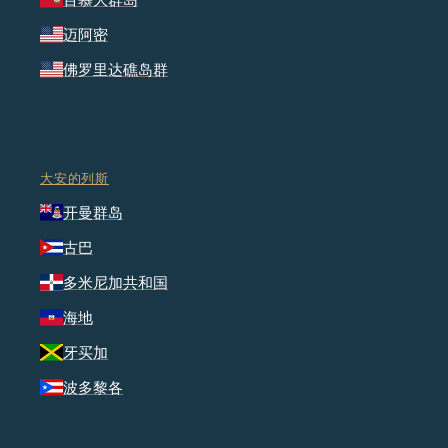
迈阿密
佛罗里达礁岛群
大安的列斯
开曼群岛
古巴
多米尼加共和国
海地
牙买加
波多黎各