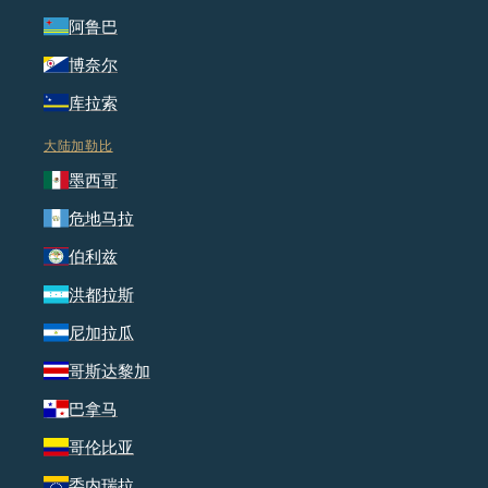
阿鲁巴
博奈尔
库拉索
大陆加勒比
墨西哥
危地马拉
伯利兹
洪都拉斯
尼加拉瓜
哥斯达黎加
巴拿马
哥伦比亚
委内瑞拉