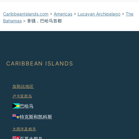
📏
CaribbeanIslands.com
>
Americas
>
Lucayan Archipelago
>
The
+
Bahamas
>
拿骚，巴哈马首都
−
CARIBBEAN ISLANDS
加勒比地区
卢卡亚群岛
巴哈马
特克斯和凯科斯
大西洋及相关
百慕大群岛