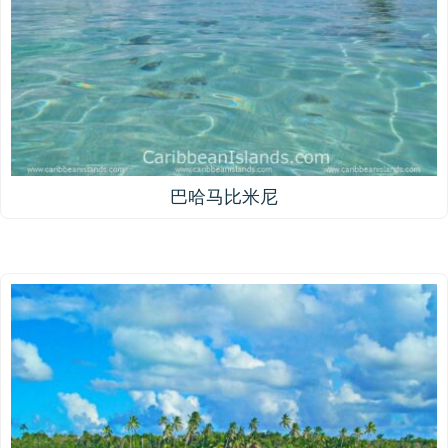
巴哈马比米尼