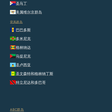
圣马丁
美属维尔京群岛
背风群岛
巴巴多斯
多米尼克
格林纳达
马提尼克
圣卢西亚
圣文森特和格林纳丁斯
特立尼达和多巴哥
ABC群岛