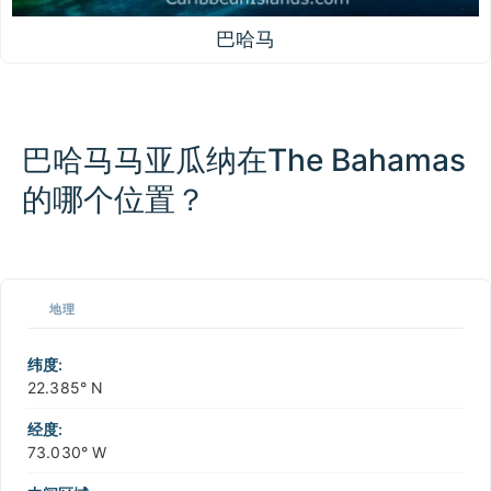
巴哈马
巴哈马马亚瓜纳在The Bahamas
的哪个位置？
100 km / 62.1 mi
CARIBBEANISLANDS.COM
with the support of
© OpenStreetMap
contributors
1 m
3
t
/
f
📏
地理
+
−
纬度:
22.385° N
经度:
73.030° W