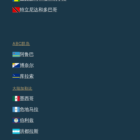
特立尼达和多巴哥
ABC群岛
阿鲁巴
博奈尔
库拉索
大陆加勒比
墨西哥
危地马拉
伯利兹
洪都拉斯