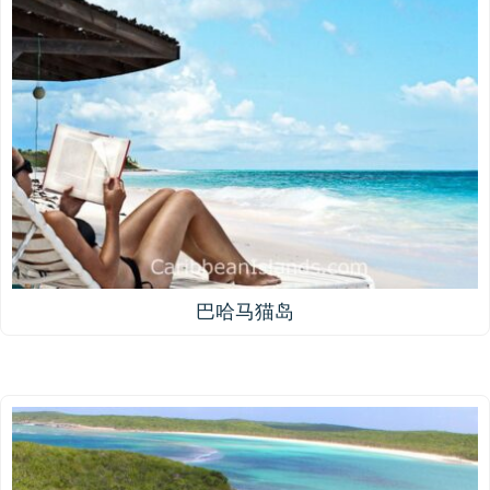
巴哈马猫岛