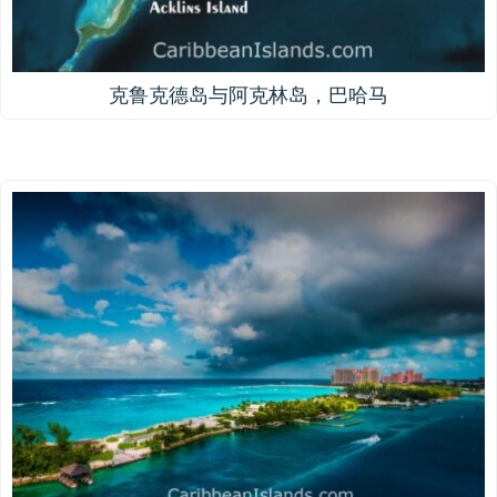
克鲁克德岛与阿克林岛，巴哈马