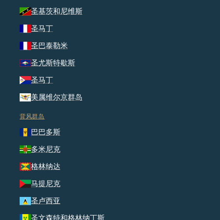
圣基茨和尼维斯
圣马丁
圣巴泰勒米
圣尤斯特歇斯
圣马丁
美属维尔京群岛
背风群岛
巴巴多斯
多米尼克
格林纳达
马提尼克
圣卢西亚
圣文森特和格林纳丁斯