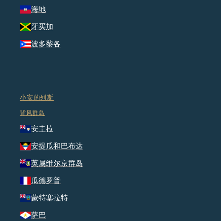
海地
牙买加
波多黎各
小安的列斯
背风群岛
安圭拉
安提瓜和巴布达
英属维尔京群岛
瓜德罗普
蒙特塞拉特
萨巴