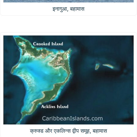
इनागुआ, बहामास
क्रुक्ड और एकलिन्स द्वीप समूह, बहामास