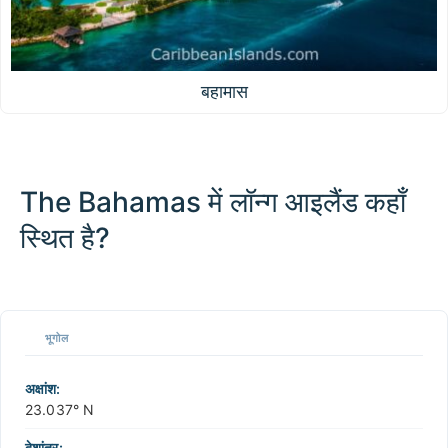
बहामास
The Bahamas में लॉन्ग आइलैंड कहाँ
स्थित है?
100 km / 62.1 mi
CARIBBEANISLANDS.COM
with the support of
© OpenStreetMap
contributors
1 m
3
t
/
f
📏
भूगोल
+
−
अक्षांश:
23.037° N
देशांतर: