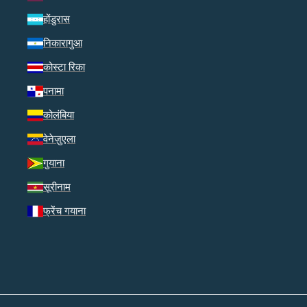
होंडुरास
निकारागुआ
कोस्टा रिका
पनामा
कोलंबिया
वेनेज़ुएला
गुयाना
सूरीनाम
फ्रेंच गयाना