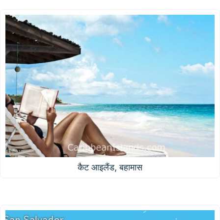
कैट आइलैंड, बहामास