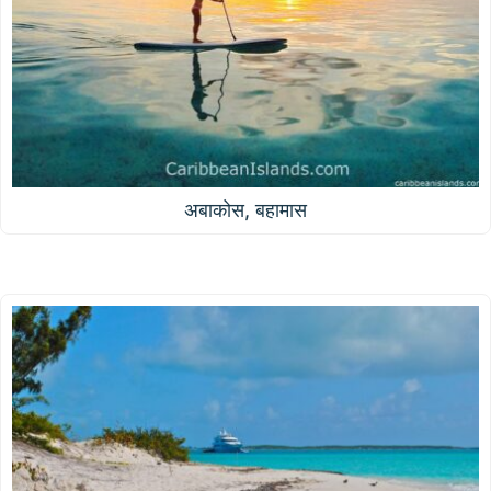
अबाकोस, बहामास