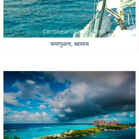
मायागुआना, बहामास