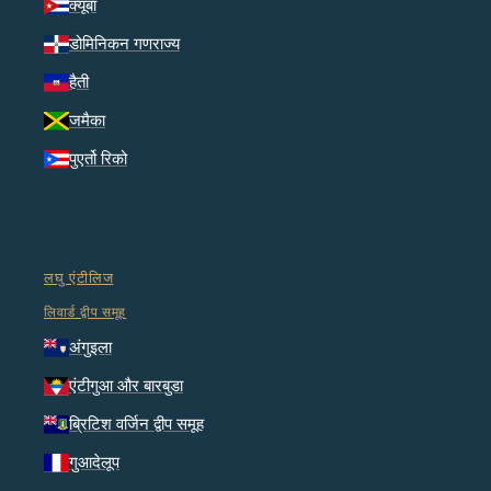
क्यूबा
डोमिनिकन गणराज्य
हैती
जमैका
पुएर्तो रिको
लघु एंटीलिज
लिवार्ड द्वीप समूह
अंगुइला
एंटीगुआ और बारबुडा
ब्रिटिश वर्जिन द्वीप समूह
गुआदेलूप