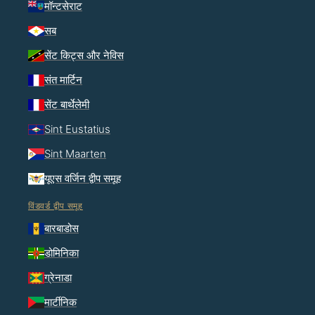
मॉन्टसेराट
सब
सेंट किट्स और नेविस
संत मार्टिन
सेंट बार्थेलेमी
Sint Eustatius
Sint Maarten
यूएस वर्जिन द्वीप समूह
विंडवर्ड द्वीप समूह
बारबाडोस
डोमिनिका
ग्रेनाडा
मार्टीनिक