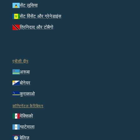
सेंट लूसिया
सेंट विंसेंट और ग्रेनेडाइंस
त्रिनिदाद और टोबैगो
एबीसी द्वीप
अरूबा
बोनेयर
कुराकाओ
कॉन्टिनेंटल कैरिबियन
मेक्सिको
ग्वाटेमाला
बेलिज़