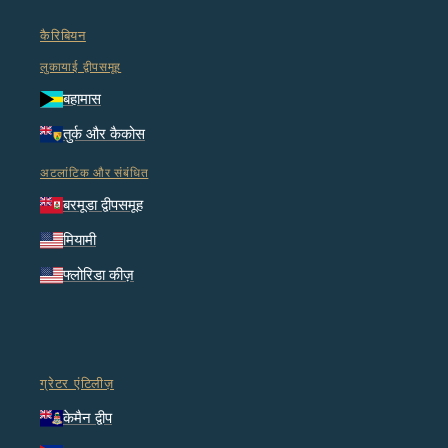
कैरिबियन
लुकायाई द्वीपसमूह
बहामास
तुर्क और कैकोस
अटलांटिक और संबंधित
बरमूडा द्वीपसमूह
मियामी
फ्लोरिडा कीज़
ग्रेटर एंटिलीज़
केमैन द्वीप