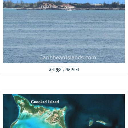
इनागुआ, बहामास