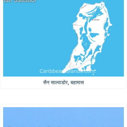
सैन साल्वाडोर, बहामास