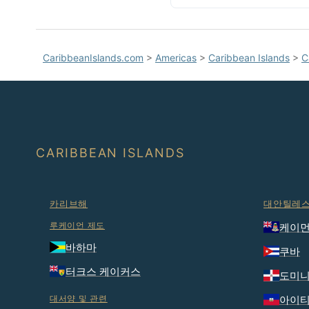
CaribbeanIslands.com
>
Americas
>
Caribbean Islands
>
C
CARIBBEAN ISLANDS
카리브해
대안틸레
루케이언 제도
케이먼
바하마
쿠바
터크스 케이커스
도미니
대서양 및 관련
아이