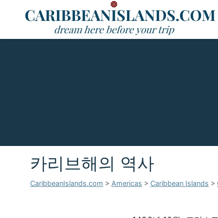
카리브해의 역사
CaribbeanIslands.com
>
Americas
>
Caribbean Islands
>