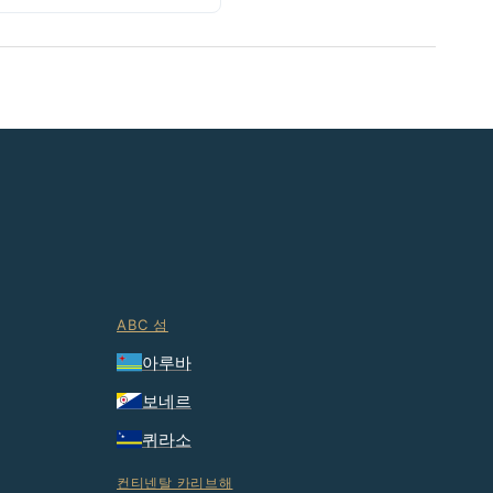
ABC 섬
아루바
보네르
퀴라소
컨티넨탈 카리브해