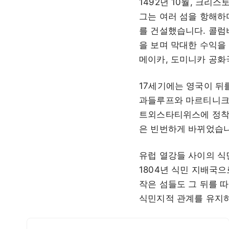
1492년 10월, 크
그는 여러 섬을 항해하
를 건설했습니다. 콜럼
을 보며 막대한 수익을
메이카, 도미니카 공화
17세기에는 영국이 뒤
과들루프와 마르티니크를
트외스타티위스에 정착했
은 빈번하게 바뀌었습니
유럽 열강들 사이의 식
1804년 식민 지배국
작은 섬들도 그 뒤를 
식민지적 관계를 유지하
카리브해 기후