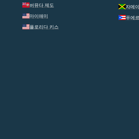
버뮤다 제도
자메
마이애미
푸에
플로리다 키스