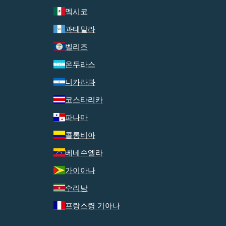
멕시코
과테말라
벨리즈
온두라스
니카라과
코스타리카
파나마
콜롬비아
베네수엘라
가이아나
수리남
프랑스령 기아나