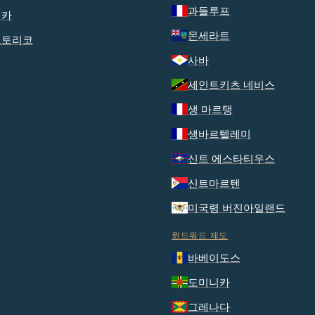
과들루프
이카
몬세라트
르토리코
사바
세인트키츠 네비스
생 마르탱
생바르텔레미
신트 에스타티우스
신트마르텐
미국령 버진아일랜드
윈드워드 제도
바베이도스
도미니카
그레나다