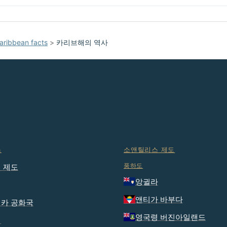
aribbean facts
>
카리브해의 역사
스
소앤틸리스 제도
풍하도
 제도
앙귈라
앤티가 바부다
카 공화국
영국령 버진아일랜드
티