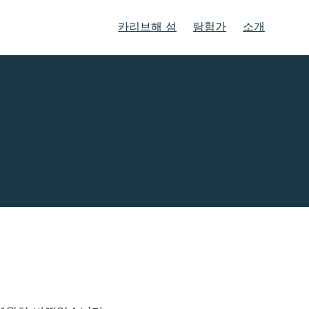
카리브해 섬
탐험가
소개