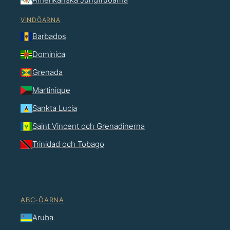
VINDÖARNA
Barbados
Dominica
Grenada
Martinique
Sankta Lucia
Saint Vincent och Grenadinerna
Trinidad och Tobago
ABC-ÖARNA
Aruba