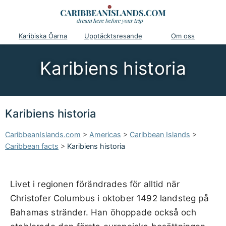
Karibiska Öarna
Upptäcktsresande
Om oss
Karibiens historia
Karibiens historia
CaribbeanIslands.com
>
Americas
>
Caribbean Islands
>
Caribbean facts
>
Karibiens historia
Livet i regionen förändrades för alltid när
Christofer Columbus i oktober 1492 landsteg på
Bahamas stränder. Han öhoppade också och