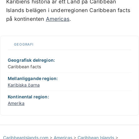
Karibiens historia är ett Land på Caribbean
Islands belägen i underregionen Caribbean facts
på kontinenten
Americas
.
GEOGRAFI
Geografisk delregion:
Caribbean facts
Mellanliggande region:
Karibiska öarna
Kontinental region:
Amerika
CaribbeanIslands.com
>
Americas
>
Caribbean Islands
>