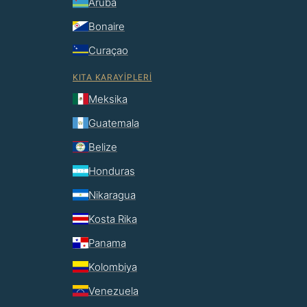
Aruba
Bonaire
Curaçao
KITA KARAYIPLERI
Meksika
Guatemala
Belize
Honduras
Nikaragua
Kosta Rika
Panama
Kolombiya
Venezuela