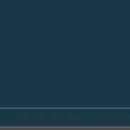
🇬🇧
🇫🇷
🇩🇪
🇳🇱
🇵🇹
🇮🇹
🇸