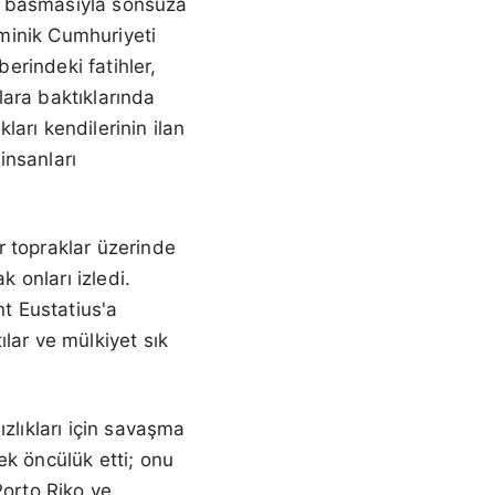
k basmasıyla sonsuza
minik Cumhuriyeti
erindeki fatihler,
klara baktıklarında
arı kendilerinin ilan
insanları
er topraklar üzerinde
k onları izledi.
nt Eustatius'a
ılar ve mülkiyet sık
zlıkları için savaşma
rek öncülük etti; onu
Porto Riko ve