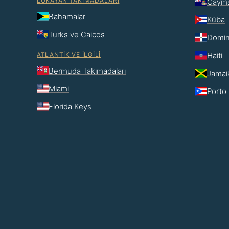
LUKAYAN TAKIMADALARI
Cayma
Bahamalar
Küba
Turks ve Caicos
Domin
ATLANTIK VE İLGILI
Haiti
Bermuda Takımadaları
Jamai
Miami
Porto 
Florida Keys