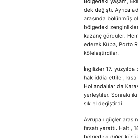
Bölgedeki yaşam, Eki
dek değişti. Ayrıca 
arasında bölünmüş ola
bölgedeki zenginlikler
kazanç gördüler. Hem 
ederek Küba, Porto Ri
köleleştirdiler.
İngilizler 17. yüzyıld
hak iddia ettiler; kıs
Hollandalılar da Kara
yerleştiler. Sonraki i
sık el değiştirdi.
Avrupalı güçler arası
fırsatı yarattı. Haiti
bölgedeki diğer küçük