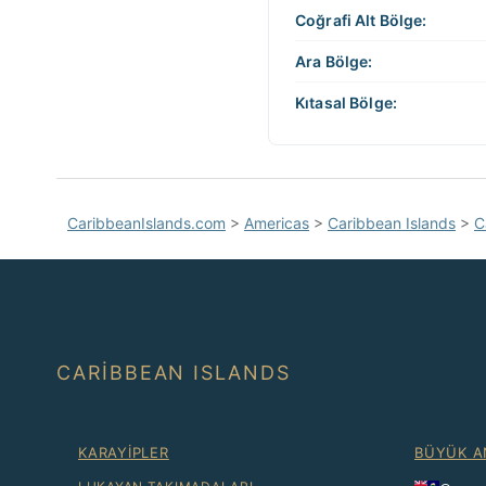
Coğrafi Alt Bölge:
Ara Bölge:
Kıtasal Bölge:
CaribbeanIslands.com
>
Americas
>
Caribbean Islands
>
C
CARIBBEAN ISLANDS
KARAYIPLER
BÜYÜK A