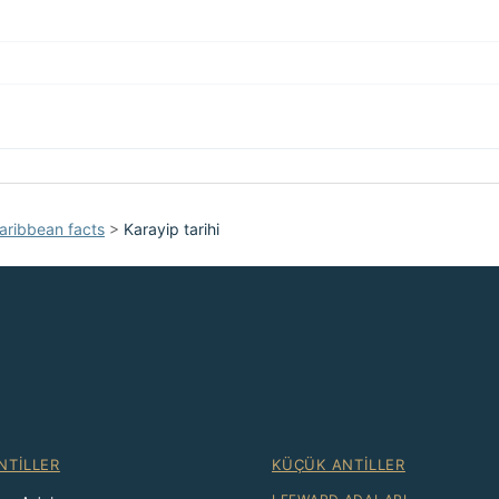
aribbean facts
>
Karayip tarihi
NTILLER
KÜÇÜK ANTILLER