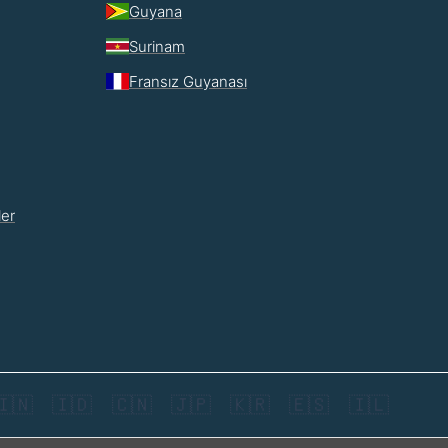
Guyana
Surinam
Fransız Guyanası
ler
🇮🇳
🇮🇩
🇨🇳
🇯🇵
🇰🇷
🇪🇸
🇮🇱