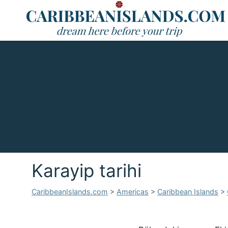
Karayip tarihi
CaribbeanIslands.com
>
Americas
>
Caribbean Islands
>