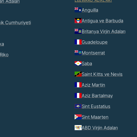
LEEWARD ADALARI
n Adaları
Anguilla
Antigua ve Barbuda
ik Cumhuriyeti
Britanya Virjin Adaları
Guadeloupe
ka
Montserrat
Riko
Saba
Saint Kitts ve Nevis
Aziz Martin
Aziz Bartalmay
Sint Eustatius
Sint Maarten
ABD Virjin Adaları