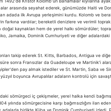
m 1492'de Kristof Kolomb'un Bahamalar kıyılarına aya
adalar arasında seyahat ederek, günümüzde Haiti ve Do
n adada ilk Avrupa yerleşimini kurdu. Kolomb ve berab
in farkına vardılar; bereketli denizlere ve verimli topra
doğal kaynakları hem de yerel halkı sömürdüler; toprakl
ko, Jamaika, Dominik Cumhuriyeti ve diğer adalardaki 
a onları takip ederek St. Kitts, Barbados, Antigua ve diğ
a süre sonra Fransızlar da Guadeloupe ve Martinik'i alara
yipler'den pay almak istediler ve St. Martin, Saba ve Si
ki yüzyıl boyunca Avrupalılar adaların kontrolü için savaşt
ndaki sömürgeci iç çekişmeler, yerel halka kendi bağımsı
, 1804 yılında sömürgecisine karşı bağımsızlığını ilan ede
 adalarla birlikte Küba ve Dominik Cumhuriyeti izledi. 