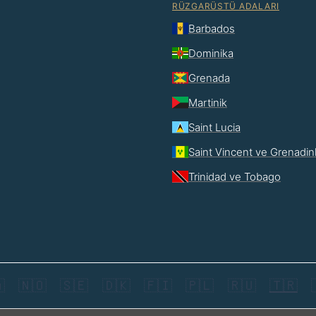
RÜZGARÜSTÜ ADALARI
Barbados
Dominika
Grenada
Martinik
Saint Lucia
Saint Vincent ve Grenadin
Trinidad ve Tobago

🇳🇴
🇸🇪
🇩🇰
🇫🇮
🇵🇱
🇷🇺
🇹🇷