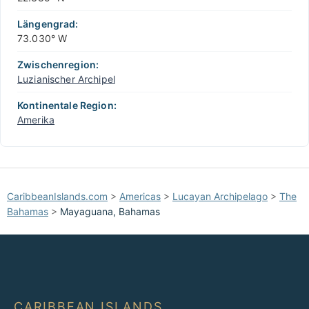
Längengrad:
73.030° W
Zwischenregion:
Luzianischer Archipel
Kontinentale Region:
Amerika
CaribbeanIslands.com
>
Americas
>
Lucayan Archipelago
>
The
Bahamas
>
Mayaguana, Bahamas
CARIBBEAN ISLANDS