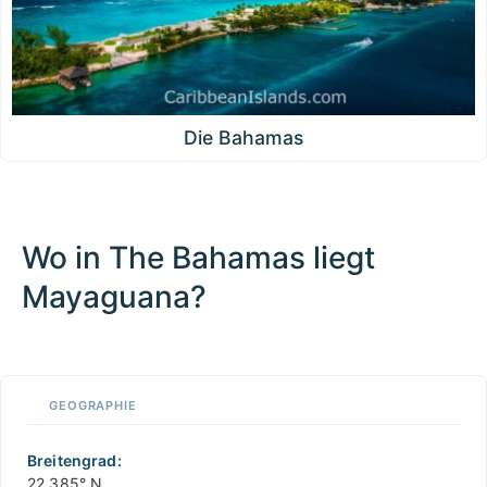
Die Bahamas
Wo in The Bahamas liegt
Mayaguana?
100 km / 62.1 mi
CARIBBEANISLANDS.COM
with the support of
© OpenStreetMap
contributors
1 m
3
t
/
f
📏
GEOGRAPHIE
+
−
Breitengrad:
22.385° N