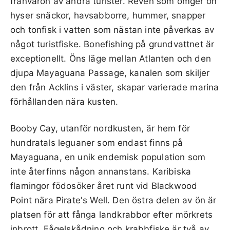
frånvaron av andra turister. Reven som omger ön
hyser snäckor, havsabborre, hummer, snapper
och tonfisk i vatten som nästan inte påverkas av
något turistfiske. Bonefishing på grundvattnet är
exceptionellt. Öns läge mellan Atlanten och den
djupa Mayaguana Passage, kanalen som skiljer
den från Acklins i väster, skapar varierade marina
förhållanden nära kusten.
Booby Cay, utanför nordkusten, är hem för
hundratals leguaner som endast finns på
Mayaguana, en unik endemisk population som
inte återfinns någon annanstans. Karibiska
flamingor födosöker året runt vid Blackwood
Point nära Pirate's Well. Den östra delen av ön är
platsen för att fånga landkrabbor efter mörkrets
inbrott. Fågelskådning och krabbfiske är två av