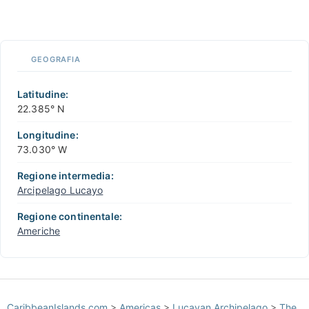
CARIBBEANISLANDS.COM
with the support of
© OpenStreetMap
contributors
1 m
3
t
/
f
📏
GEOGRAFIA
+
−
Latitudine:
22.385° N
Longitudine:
73.030° W
Regione intermedia:
Arcipelago Lucayo
Regione continentale:
Americhe
CaribbeanIslands.com
>
Americas
>
Lucayan Archipelago
>
The