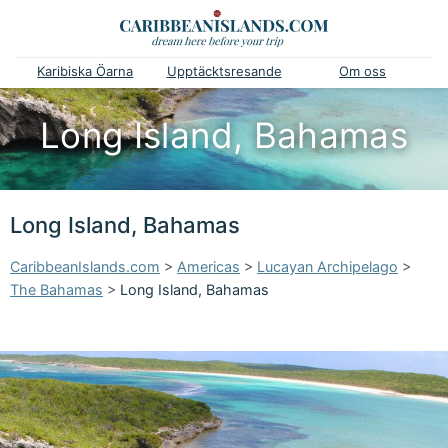
Karibiska Öarna
Upptäcktsresande
Om oss
Long Island, Bahamas
Long Island, Bahamas
CaribbeanIslands.com
>
Americas
>
Lucayan Archipelago
>
The Bahamas
>
Long Island, Bahamas