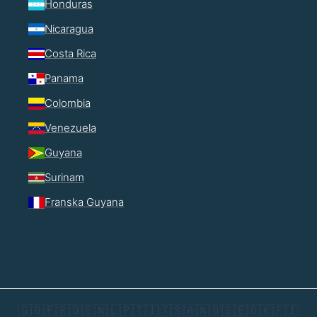
Honduras
Nicaragua
Costa Rica
Panama
Colombia
Venezuela
Guyana
Surinam
Franska Guyana
🇬🇧
🇫🇷
🇩🇪
🇳🇱
🇵🇹
🇮🇹
🇸🇦
🇳🇴
🇸🇪
🇩🇰
🇫🇮