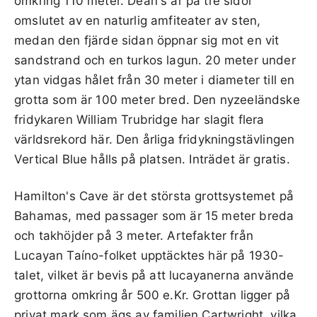
omkring 110 meter. Dean's är på tre sidor
omslutet av en naturlig amfiteater av sten,
medan den fjärde sidan öppnar sig mot en vit
sandstrand och en turkos lagun. 20 meter under
ytan vidgas hålet från 30 meter i diameter till en
grotta som är 100 meter bred. Den nyzeeländske
fridykaren William Trubridge har slagit flera
världsrekord här. Den årliga fridykningstävlingen
Vertical Blue hålls på platsen. Inträdet är gratis.
Hamilton's Cave är det största grottsystemet på
Bahamas, med passager som är 15 meter breda
och takhöjder på 3 meter. Artefakter från
Lucayan Taíno-folket upptäcktes här på 1930-
talet, vilket är bevis på att lucayanerna använde
grottorna omkring år 500 e.Kr. Grottan ligger på
privat mark som ägs av familjen Cartwright, vilka