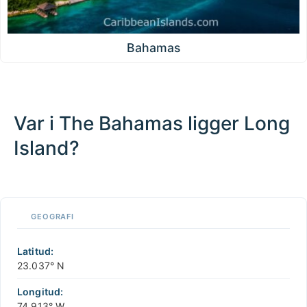
Bahamas
Var i The Bahamas ligger Long
Island?
100 km / 62.1 mi
CARIBBEANISLANDS.COM
with the support of
© OpenStreetMap
contributors
1 m
3
t
/
f
📏
GEOGRAFI
+
−
Latitud:
23.037° N
Longitud:
74.913° W