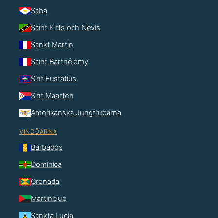
Saba
Saint Kitts och Nevis
Sankt Martin
Saint Barthélemy
Sint Eustatius
Sint Maarten
Amerikanska Jungfruöarna
VINDÖARNA
Barbados
Dominica
Grenada
Martinique
Sankta Lucia