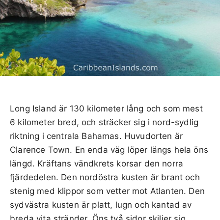
Long Island är 130 kilometer lång och som mest
6 kilometer bred, och sträcker sig i nord-sydlig
riktning i centrala Bahamas. Huvudorten är
Clarence Town. En enda väg löper längs hela öns
längd. Kräftans vändkrets korsar den norra
fjärdedelen. Den nordöstra kusten är brant och
stenig med klippor som vetter mot Atlanten. Den
sydvästra kusten är platt, lugn och kantad av
breda vita stränder. Öns två sidor skiljer sig