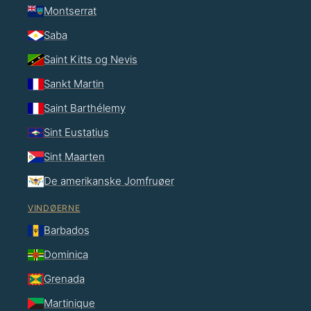
Montserrat
Saba
Saint Kitts og Nevis
Sankt Martin
Saint Barthélemy
Sint Eustatius
Sint Maarten
De amerikanske Jomfruøer
VINDØERNE
Barbados
Dominica
Grenada
Martinique