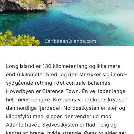
Long Island er 130 kilometer lang og ikke mere
end 6 kilometer bred, og den strækker sig i nord-
sydgående retning i det centrale Bahamas.
Hovedbyen er Clarence Town. Én vej løber langs
hele øens længde. Krebsens vendekreds krydser
den nordlige fjerdedel. Nordøstkysten er stejl og
klippefyldt med klipper, der vender ud mod
Atlanterhavet. Sydvestkysten er flad, rolig og
kantet af brede, hvide strande. Øens to sider ser