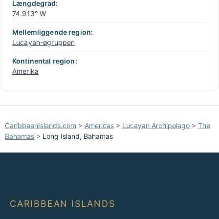
Længdegrad:
74.913° W
Mellemliggende region:
Lucayan-øgruppen
Kontinental region:
Amerika
CaribbeanIslands.com
>
Americas
>
Lucayan Archipelago
>
The
Bahamas
>
Long Island, Bahamas
CARIBBEAN ISLANDS