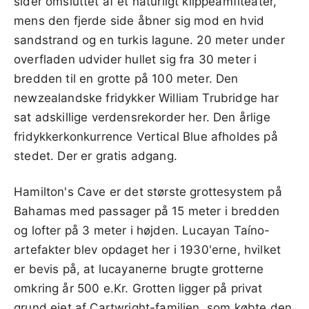
sider omsluttet af et naturligt klippeamfiteater,
mens den fjerde side åbner sig mod en hvid
sandstrand og en turkis lagune. 20 meter under
overfladen udvider hullet sig fra 30 meter i
bredden til en grotte på 100 meter. Den
newzealandske fridykker William Trubridge har
sat adskillige verdensrekorder her. Den årlige
fridykkerkonkurrence Vertical Blue afholdes på
stedet. Der er gratis adgang.
Hamilton's Cave er det største grottesystem på
Bahamas med passager på 15 meter i bredden
og lofter på 3 meter i højden. Lucayan Taíno-
artefakter blev opdaget her i 1930'erne, hvilket
er bevis på, at lucayanerne brugte grotterne
omkring år 500 e.Kr. Grotten ligger på privat
grund ejet af Cartwright-familien, som købte den