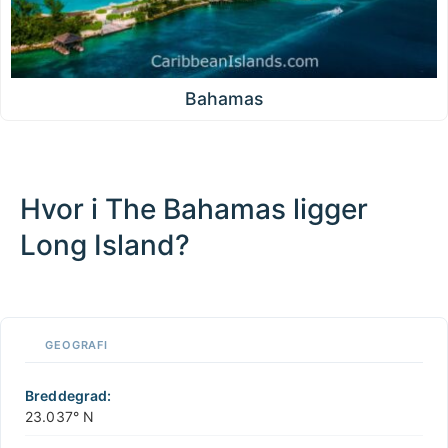
Bahamas
Hvor i The Bahamas ligger
Long Island?
100 km / 62.1 mi
CARIBBEANISLANDS.COM
with the support of
© OpenStreetMap
contributors
1 m
3
t
/
f
📏
GEOGRAFI
+
−
Breddegrad:
23.037° N