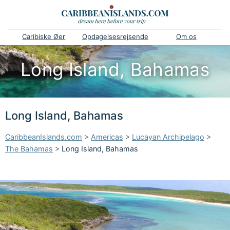
Caribiske Øer
Opdagelsesrejsende
Om os
Long Island, Bahamas
Long Island, Bahamas
CaribbeanIslands.com
>
Americas
>
Lucayan Archipelago
>
The Bahamas
>
Long Island, Bahamas