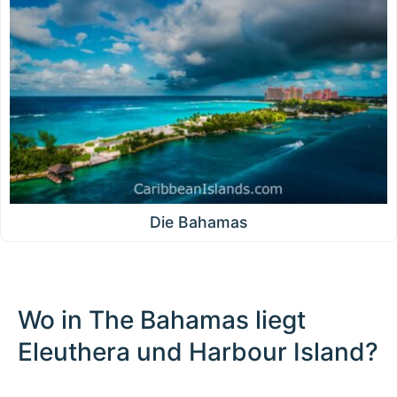
Die Bahamas
Wo in The Bahamas liegt
Eleuthera und Harbour Island?
100 km / 62.1 mi
CARIBBEANISLANDS.COM
with the support of
© OpenStreetMap
contributors
1 m
3
t
/
f