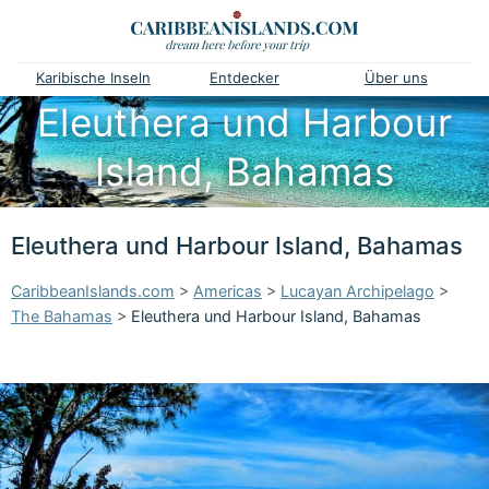
Karibische Inseln
Entdecker
Über uns
Eleuthera und Harbour
Island, Bahamas
Eleuthera und Harbour Island, Bahamas
CaribbeanIslands.com
>
Americas
>
Lucayan Archipelago
>
The Bahamas
>
Eleuthera und Harbour Island, Bahamas