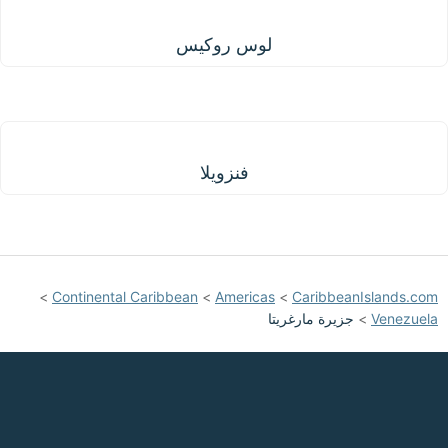
لوس روكيس
لوس روكيس
فنزويلا
فنزويلا
>
Continental Caribbean
>
Americas
>
CaribbeanIslands.com
Venezuela
>
جزيرة مارغريتا