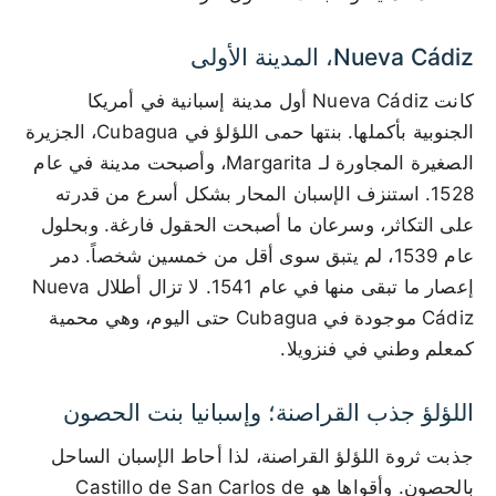
Nueva Cádiz، المدينة الأولى
كانت Nueva Cádiz أول مدينة إسبانية في أمريكا
الجنوبية بأكملها. بنتها حمى اللؤلؤ في Cubagua، الجزيرة
الصغيرة المجاورة لـ Margarita، وأصبحت مدينة في عام
1528. استنزف الإسبان المحار بشكل أسرع من قدرته
على التكاثر، وسرعان ما أصبحت الحقول فارغة. وبحلول
عام 1539، لم يتبق سوى أقل من خمسين شخصاً. دمر
إعصار ما تبقى منها في عام 1541. لا تزال أطلال Nueva
Cádiz موجودة في Cubagua حتى اليوم، وهي محمية
كمعلم وطني في فنزويلا.
اللؤلؤ جذب القراصنة؛ وإسبانيا بنت الحصون
جذبت ثروة اللؤلؤ القراصنة، لذا أحاط الإسبان الساحل
بالحصون. وأقواها هو Castillo de San Carlos de