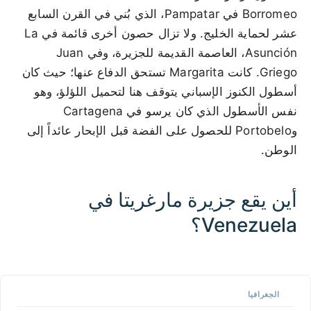
Borromeo في Pampatar، الذي بُني في القرن السابع
عشر لحماية الخليج. ولا تزال حصون أخرى قائمة في La
Asunción، العاصمة القديمة للجزيرة، وفي Juan
Griego. كانت Margarita تستحق الدفاع عنها؛ حيث كان
أسطول الكنوز الإسباني يتوقف هنا لتحميل اللؤلؤ، وهو
نفس الأسطول الذي كان يرسو في Cartagena
وPortobelo للحصول على الفضة قبل الإبحار عائداً إلى
الوطن.
أين يقع جزيرة مارغريتا في
Venezuela؟
100 km / 62.1 mi
CARIBBEANISLANDS.COM
with the support of
© OpenStreetMap
contributors
1 m / 3
f
t
📏
الجغرافيا
+