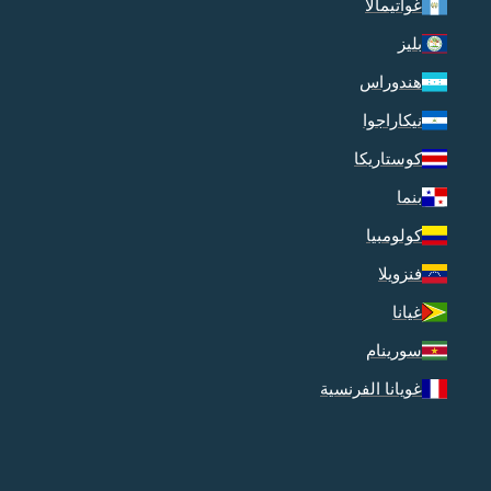
غواتيمالا
بليز
هندوراس
نيكاراجوا
كوستاريكا
بنما
كولومبيا
فنزويلا
غيانا
سورينام
غويانا الفرنسية