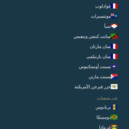
غوادلوب
مونتسيرات
سبأ
سانت كيتس ونيفيس
سان مارتان
سان بارتيلمي
سينت أوستاتيوس
سينت مارتن
جزر فيرجن الأمريكية
جزر ويندوارد
بربادوس
دومينيكا
غرينادا