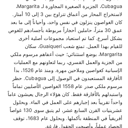
Cubagua، الجزيرة الصغيرة المجاورة لـ Margarita،
لاستخراج المحار من أعماق تتراوح بين 3 إلى 10 أمتار.
كان الغواصون ينزلون في نفس واحد، وأحياناً إلى ما بعد
عمق 30 متراً، حاملين أحجاراً مربوطة بأجسادهم للغوص
بشكل أسرع. كما تم استعباد مجموعات أصلية أخرى
للقيام بهذا العمل. تمتع شعب Guaiquerí، سكان
Margarita، بوضع استثنائي؛ حيث أعفاهم مرسوم ملكي
من الجزية والعمل القسري، ربما لتعاونهم مع العمليات
الإسبانية كغواصين وملاحين مهرة. ومنذ عام 1526، بدأ
الأفارقة المستعبدون في الوصول إلى Cubagua. حظر
مرسوم ملكي صدر عام 1558 الغواصين الأصليين تماماً
واستبدلهم بالأفارقة فقط. كان هؤلاء الرجال يعيشون عاماً
واحداً تقريباً بعد إجبارهم على العمل في الماء. وبحلول
عشرينيات القرن السابع عشر، لم يتبق سوى 130 غواصاً
أفريقياً في المنطقة بأكملها. وبحلول عام 1683، توقف
الحصاد عملياً، وأصبحت الحقول فارغة.