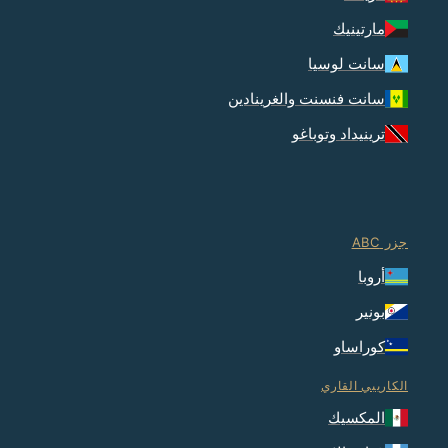
مارتينيك
سانت لوسيا
سانت فنسنت والغرينادين
ترينيداد وتوباغو
جزر ABC
أروبا
بونير
كوراساو
الكاريبي القاري
المكسيك