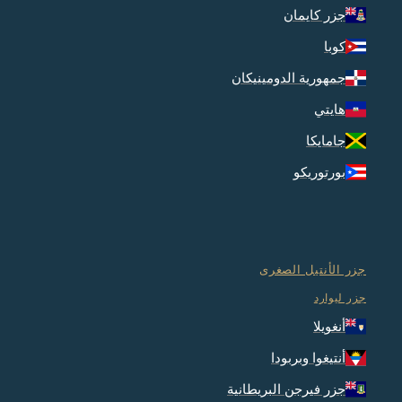
جزر كايمان
كوبا
جمهورية الدومينيكان
هايتي
جامايكا
بورتوريكو
جزر الأنتيل الصغرى
جزر ليوارد
أنغويلا
أنتيغوا وبربودا
جزر فيرجن البريطانية