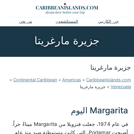
جزر الكاريبي
المستكشفون
من نحن
جزيرة مارغريتا
جزيرة مارغريتا
>
Continental Caribbean
>
Americas
>
CaribbeanIslands.com
Venezuela
>
جزيرة مارغريتا
Margarita اليوم
في عام 1974، جعلت فنزويلا من Margarita ميناءً حراً.
أصبحت Porlamar، التي كانت مستوطنة صيد منذ عام