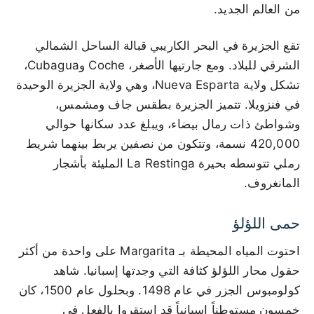
من العالم الجديد.
تقع الجزيرة في البحر الكاريبي قبالة الساحل الشمالي
الشرقي للبلاد. ومع جارتيها الأصغر، Coche وCubagua،
تشكل ولاية Nueva Esparta، وهي ولاية الجزيرة الوحيدة
في فنزويلا. تتميز الجزيرة بطقس جاف ومشمس،
وشواطئ ذات رمال بيضاء، ويبلغ عدد سكانها حوالي
420,000 نسمة، وتتكون من نصفين يربط بينهما شريط
رملي تتوسطه بحيرة La Restinga المليئة بأشجار
المانغروف.
حمى اللؤلؤ
احتوت المياه المحيطة بـ Margarita على واحدة من أكثر
حقول محار اللؤلؤ كثافة التي وجدتها إسبانيا. شاهد
كولومبوس الجزر في عام 1498. وبحلول عام 1500، كان
خمسون مستوطناً إسبانياً قد استقروا بالفعل في