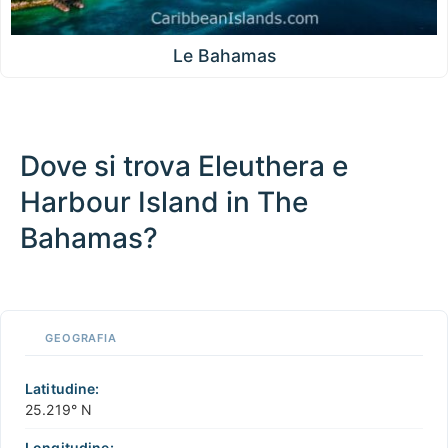
Le Bahamas
Dove si trova Eleuthera e
Harbour Island in The
Bahamas?
100 km / 62.1 mi
CARIBBEANISLANDS.COM
with the support of
© OpenStreetMap
contributors
1 m
3
t
/
f
📏
GEOGRAFIA
+
−
Latitudine:
25.219° N
Longitudine: