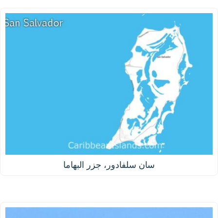
سان سلفادور، جزر البهاما