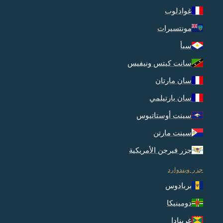
غوادلوب
مونتسيرات
سبأ
سانت كيتس ونيفيس
سان مارتان
سان بارتيلمي
سينت أوستاتيوس
سينت مارتن
جزر فيرجن الأمريكية
جزر ويندوارد
بربادوس
دومينيكا
غرينادا