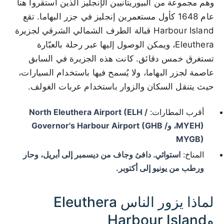
وهم مجموعة من البيوريتانيين الإنجليز الذين استقروا هنا
عام 1648 كأول مستعمرين إنجليز في جزر البهاما. تقع
Harbour Island قبالة الطرف الشمالي الشرقي لجزيرة
Eleuthera، ويمكن الوصول إليها عبر رحلة بالعبّارة
تستغرق خمس دقائق. كانت هذه الجزيرة في السابق
عاصمة لجزر البهاما، ولا يُسمح فيها باستخدام السيارات،
حيث يتنقل السكان والزوار باستخدام عربات الغولف.
أقرب المطارات:
North Eleuthera Airport (ELH /
MYEH)، وGovernor's Harbour Airport (GHB /
MYGB)
المناخ:
استوائي. دافئ وجاف من ديسمبر إلى أبريل، وحار
ورطب من يونيو إلى أكتوبر.
لماذا يزور الناس Eleuthera
وHarbour Island