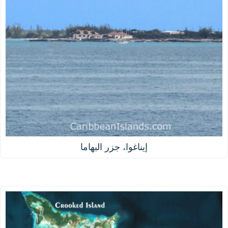
إيناغوا، جزر البهاما