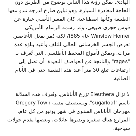
الهادئ. يمكن رؤية هذا التباين بوضوح من الطريق دون
الحاجة لمغادرة السيارة، وهو تباين صارخ لدرجة تبدو معها
الطبيعة وكأنها اصطناعية. كان المعبر الأصلي عبارة عن
قوس حجري طبيعي، وقد رسمه الرسام الأمريكي
Winslow Homer عام 1885، لكنه دُمر بفعل الأعاصير.
تعرض الجسر الخرساني الحالي للتلف وأعيد بناؤه عدة
مرات. ويمكن لأمواج المحيط الأطلسي، التي تُعرف بـ
"rages" والناتجة عن العواصف البعيدة، أن تصل إلى
ارتفاعات تبلغ 30 متراً عند هذه النقطة حتى في الأيام
الصافية.
لا تزال Eleuthera تزرع الأناناس، وتُعرف هذه السلالة
باسم "sugarloaf". وتستضيف مدينة Gregory Town
مهرجان الأناناس السنوي في شهر يونيو من كل عام.
المزارع هناك صغيرة وتديرها عائلات، وبعضها يقدم جولات
سياحية.