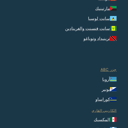
مارتينيك
سانت لوسيا
سانت فنسنت والغرينادين
ترينيداد وتوباغو
جزر ABC
أروبا
بونير
كوراساو
الكاريبي القاري
المكسيك