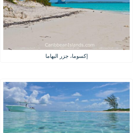
إكسوما، جزر البهاما