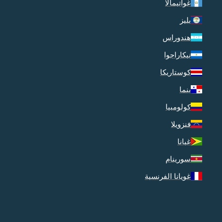
غواتيمالا
بليز
هندوراس
نيكاراجوا
كوستاريكا
بنما
كولومبيا
فنزويلا
غيانا
سورينام
غويانا الفرنسية