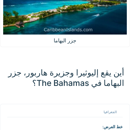
جزر البهاما
أين يقع إليوثيرا وجزيرة هاربور، جزر
البهاما في The Bahamas؟
100 km / 62.1 mi
CARIBBEANISLANDS.COM
with the support of
© OpenStreetMap
contributors
1 m / 3
f
t
أي
📏
الجغرافيا
+
يطة
اعل
−
خط العرض: