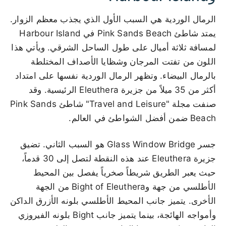
الرمال الوردية هي السبب الأول الذي يجذب معظم الزوار.
يمتد شاطئ Pink Sands Beach في Harbour Island
لمسافة ثلاثة أميال على طول الساحل الشرقي. ويأتي هذا
اللون من تفتت المرجان وشظايا الأصداف المختلطة
بالرمال البيضاء. وتظهر الرمال الوردية نفسها على امتداد
أكثر من 35 ميلاً من جزيرة Eleuthera الرئيسية. وقد
صنفت مجلة "Travel and Leisure" شاطئ Pink Sands
Beach ضمن أفضل الشواطئ في العالم.
جسر Glass Window Bridge هو السبب الثاني. تضيق
جزيرة Eleuthera عند هذه النقطة لتصل إلى 30 قدماً،
حيث يعبر الطريق شريطاً صخرياً يفصل بين المحيط
الأطلسي من جهة وBight of Eleuthera من الجهة
الأخرى. يتميز جانب المحيط الأطلسي بلونه الأزرق الداكن
وأمواجه الهائجة، بينما يتميز جانب Bight بلونه الفيروزي