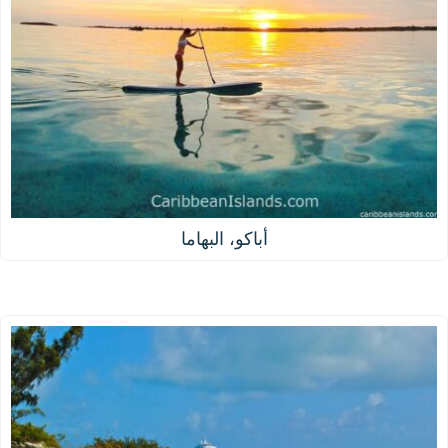
أباكو، البهاما