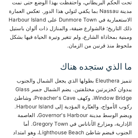
تحت الحكم البريطاني، واحتفظت بهذا الوضع حتى نمت
مدينة Nassau بما يكفي لتولي هذا الدور. تعكس العمارة
الاستعمارية في Dunmore Town على Harbour Island
ذلك التاريخ؛ فالشوارع ضيقة، والمنازل ذات ألوان باستيل
ومبنية بمحاذاة الشارع، ولم تتغير وتيرة الحياة فيها بشكل
ملحوظ منذ قرنين من الزمان.
ما الذي ستجده هناك
تتميز Eleuthera بطولها الذي يجعل الشمال والجنوب
يبدوان كجزيرتين مختلفتين. يضم الشمال جسر Glass
Window Bridge، وكهف Preacher's Cave، وشاطئ
ركوب الأمواج، والعبّارة المؤدية إلى Harbour Island.
ويضم الوسط مدينة Governor's Harbour، العاصمة
الإدارية، ومزارع الأناناس في Gregory Town. أما
الجنوب فيضم شاطئ Lighthouse Beach، وهو امتداد