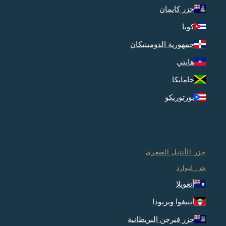
جزر كايمان
كوبا
جمهورية الدومينيكان
هايتي
جامايكا
بورتوريكو
جزر الأنتيل الصغرى
جزر ليوارد
أنغويلا
أنتيغوا وبربودا
جزر فيرجن البريطانية