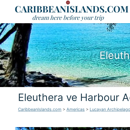
Eleut
Eleuthera ve Harbour A
CaribbeanIslands.com
>
Americas
>
Lucayan Archipelag