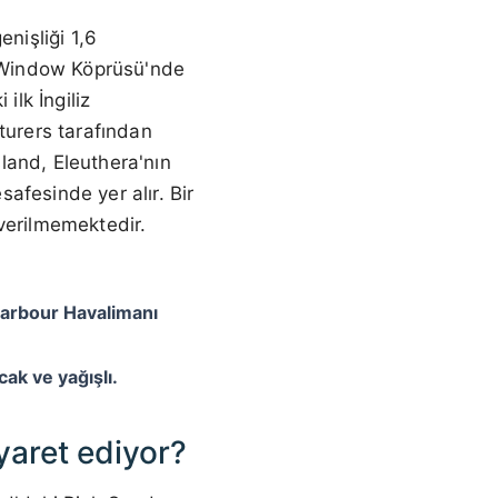
nişliği 1,6
s Window Köprüsü'nde
ilk İngiliz
turers tarafından
land, Eleuthera'nın
afesinde yer alır. Bir
verilmemektedir.
Harbour Havalimanı
cak ve yağışlı.
yaret ediyor?