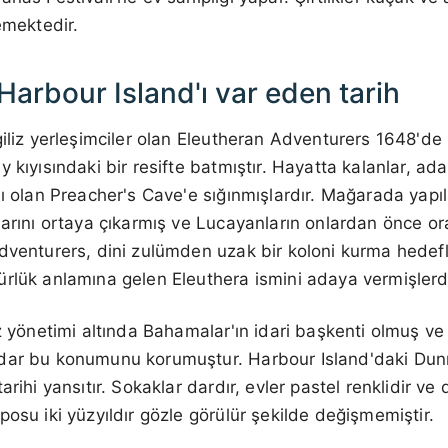
emektedir.
Harbour Island'ı var eden tarih
giliz yerleşimciler olan Eleutheran Adventurers 1648'de 
y kıyısındaki bir resifte batmıştır. Hayatta kalanlar, a
sı olan Preacher's Cave'e sığınmışlardır. Mağarada yapıl
larını ortaya çıkarmış ve Lucayanların onlardan önce o
dventurers, dini zulümden uzak bir koloni kurma hedefl
rlük anlamına gelen Eleuthera ismini adaya vermişlerdi
iz yönetimi altında Bahamalar'ın idari başkenti olmuş 
adar bu konumunu korumuştur. Harbour Island'daki Du
arihi yansıtır. Sokaklar dardır, evler pastel renklidir 
posu iki yüzyıldır gözle görülür şekilde değişmemiştir.