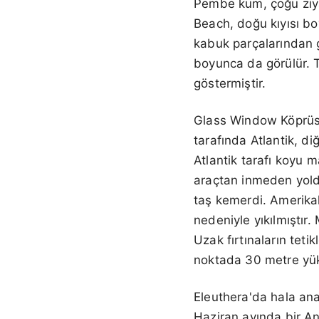
Pembe kum, çoğu ziya
Beach, doğu kıyısı bo
kabuk parçalarından g
boyunca da görülür. T
göstermiştir.
Glass Window Köprüsü 
tarafında Atlantik, di
Atlantik tarafı koyu m
araçtan inmeden yolda
taş kemerdi. Amerikal
nedeniyle yıkılmıştır
Uzak fırtınaların teti
noktada 30 metre yüks
Eleuthera'da hala ana
Haziran ayında bir Ana