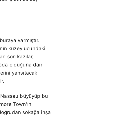
buraya varmıştır.
danın kuzey ucundaki
an son kazılar,
rada olduğuna dair
erini yansıtacak
r.
ve Nassau büyüyüp bu
nmore Town'ın
ve doğrudan sokağa inşa