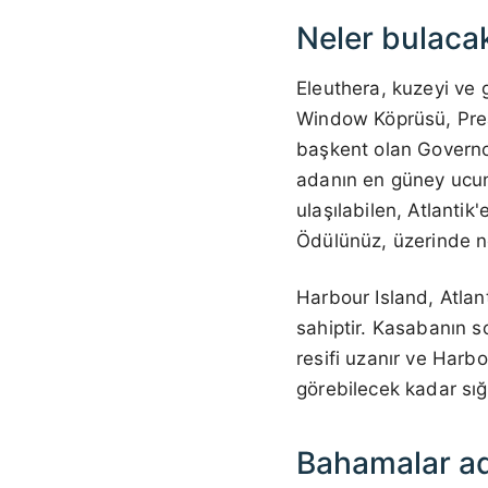
Neler bulaca
Eleuthera, kuzeyi ve 
Window Köprüsü, Preac
başkent olan Governor
adanın en güney ucun
ulaşılabilen, Atlanti
Ödülünüz, üzerinde ne
Harbour Island, Atla
sahiptir. Kasabanın so
resifi uzanır ve Harb
görebilecek kadar sığ
Bahamalar ad