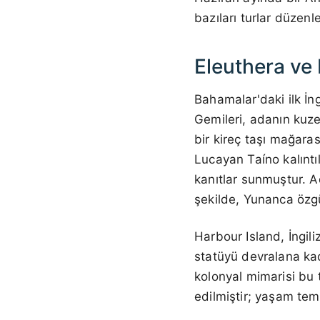
bazıları turlar düzenl
Eleuthera ve 
Bahamalar'daki ilk İn
Gemileri, adanın kuze
bir kireç taşı mağara
Lucayan Taíno kalıntı
kanıtlar sunmuştur. A
şekilde, Yunanca özgü
Harbour Island, İngil
statüyü devralana k
kolonyal mimarisi bu t
edilmiştir; yaşam tem