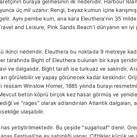
retçinin buraya gelmesinin ilk nedenidir. Harbour Isla
yunca üç mil uzanır. Rengi, beyaz kumun içine karışmı
elir. Aynı pembe kum, ana kara Eleuthera'nın 35 milden 
ravel and Leisure, Pink Sands Beach'i dünyanın en iyi p
ikinci nedendir. Eleuthera bu noktada 9 metreye kadar 
ğer tarafında Bight of Eleuthera bulunan bir kaya şeridi
avi ve dalgalıdır. Bight tarafı ise turkuaz ve sakindir. A
n görülebilir ve yapay görünecek kadar keskindir. Oriji
ı ressam Winslow Homer, 1885 yılında burayı resmetmiş
. Mevcut beton köprü birçok kez hasar görmüş ve yeniden
klediği ve "rages" olarak adlandırılan Atlantik dalgaları, 
ekliğe ulaşabilir.
nas yetiştirilmektedir. Bu çeşide "sugarloaf" denir. Gre
nas Festivali'ne ev sahipliği yapar. Çiftlikler küçük ve a