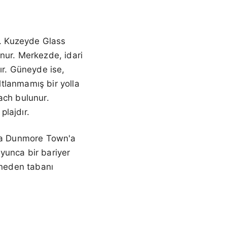
r. Kuzeyde Glass
nur. Merkezde, idari
ır. Güneyde ise,
tlanmamış bir yolla
ach bulunur.
lajdır.
nda Dunmore Town'a
oyunca bir bariyer
kneden tabanı