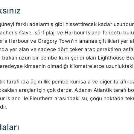
ksınız
güneyi farklı adalarmış gibi hissettirecek kadar uzundu
her's Cave, sörf plajı ve Harbour Island feribotu bulu
's Harbour ve Gregory Town'ın ananas çiftlikleri yer al
da yer alan ve sadece dört çeker araç gerektiren asfal
k'e bakan uzun bir pembe kum şeridi olan Lighthouse Be
redeyse kimsenin olmadığı kilometrelerce uzunluktaki p
ntik tarafında üç millik pembe kumsala ve diğer tarafı
kakları araçlar için çok dardır. Adanın Atlantik tarafı b
our Island ile Eleuthera arasındaki su, çoğu noktada te
dır.
aları