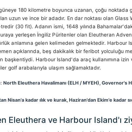
güneye 180 kilometre boyunca uzanan, çoğu noktada ge
ulan uzun ve ince bir adadır. En dar noktası olan Glas
redir (30 fit). Adanın ismi, 1648 yılında Bahamalar'daki 
uraya yerleşen İngiliz Püritenler olan Eleutheran Adven
rlük anlamına gelen kelimeden gelmektedir. Harbour Is
n açıklarında, beş dakikalık bir feribot yolculuğu mes
 başkentiydi. Harbour Island'da araç kullanımına izin 
iler golf arabalarıyla ulaşım sağlamaktadır.
ı:
North Eleuthera Havalimanı (ELH / MYEH), Governor's 
'tan Nisan'a kadar ılık ve kurak, Haziran'dan Ekim'e kadar sı
n Eleuthera ve Harbour Island'ı zi