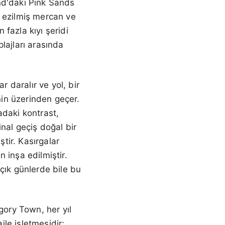
nd'daki Pink Sands
ş ezilmiş mercan ve
fazla kıyı şeridi
lajları arasında
daralır ve yol, bir
nin üzerinden geçer.
radaki kontrast,
nal geçiş doğal bir
tir. Kasırgalar
 inşa edilmiştir.
açık günlerde bile bu
gory Town, her yıl
ile işletmesidir;