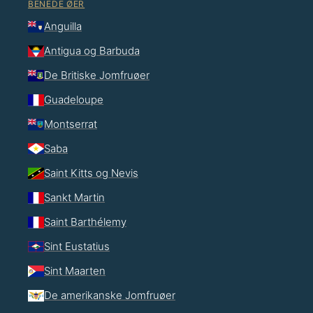
BENEDE ØER
Anguilla
Antigua og Barbuda
De Britiske Jomfruøer
Guadeloupe
Montserrat
Saba
Saint Kitts og Nevis
Sankt Martin
Saint Barthélemy
Sint Eustatius
Sint Maarten
De amerikanske Jomfruøer