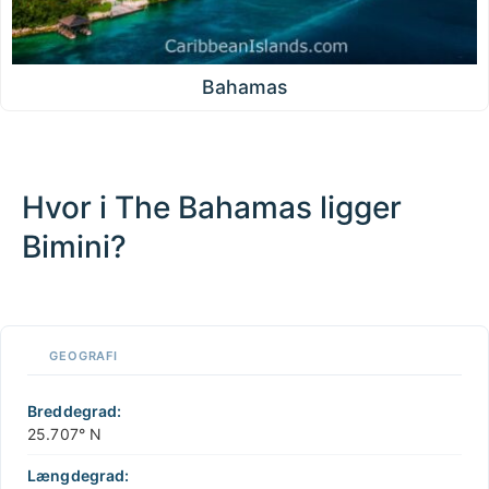
Bahamas
Hvor i The Bahamas ligger
Bimini?
100 km / 62.1 mi
CARIBBEANISLANDS.COM
with the support of
© OpenStreetMap
contributors
1 m
3
t
/
f
📏
GEOGRAFI
+
−
Breddegrad:
25.707° N
Længdegrad: