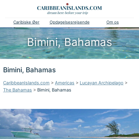
Caribiske Øer
Opdagelsesrejsende
Om os
Bimini, Bahamas
Bimini, Bahamas
CaribbeanIslands.com
>
Americas
>
Lucayan Archipelago
>
The Bahamas
>
Bimini, Bahamas