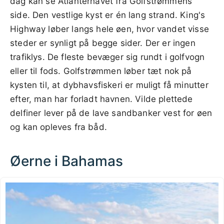
dag kan se Atlanterhavet fra Golfstrømmens
side. Den vestlige kyst er én lang strand. King's
Highway løber langs hele øen, hvor vandet visse
steder er synligt på begge sider. Der er ingen
trafiklys. De fleste bevæger sig rundt i golfvogn
eller til fods. Golfstrømmen løber tæt nok på
kysten til, at dybhavsfiskeri er muligt få minutter
efter, man har forladt havnen. Vilde plettede
delfiner lever på de lave sandbanker vest for øen
og kan opleves fra båd.
Øerne i Bahamas