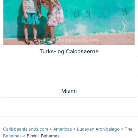
Turks- og Caicosøerne
Miami
Miami
CaribbeanIslands.com
>
Americas
>
Lucayan Archipelago
>
The
Bahamas
>
Bimini, Bahamas