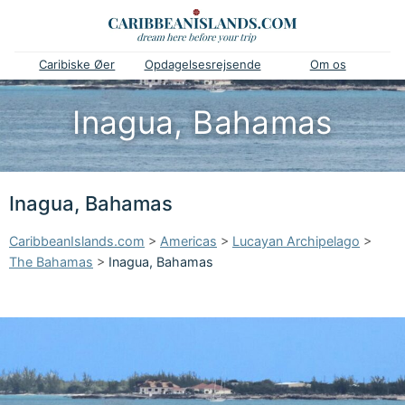
Caribiske Øer
Opdagelsesrejsende
Om os
Inagua, Bahamas
Inagua, Bahamas
CaribbeanIslands.com
>
Americas
>
Lucayan Archipelago
>
The Bahamas
>
Inagua, Bahamas