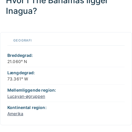
Hvor i The Bahamas ligger
Inagua?
100 km / 62.1 mi
CARIBBEANISLANDS.COM
with the support of
© OpenStreetMap
contributors
1 m
3
t
/
f
📏
GEOGRAFI
+
−
Breddegrad:
21.060° N
Længdegrad:
73.361° W
Mellemliggende region:
Lucayan-øgruppen
Kontinental region:
Amerika