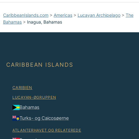
CaribbeanIslands.com
>
Americas
>
Lucayan Archipelago
>
The
Bahamas
>
Inagua, Bahamas
CARIBBEAN ISLANDS
CARIBIEN
LUCAYAN-ØGRUPPEN
Bahamas
Turks- og Caicosøerne
ATLANTERHAVET OG RELATEREDE