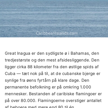
Great Inagua er den sydligste ø i Bahamas, den
tredjestørste og den mest afsidesliggende. Den
ligger cirka 88 kilometer fra den østlige spids af
Cuba — tæt nok på til, at de cubanske bjerge er
synlige fra øens fyrtårn på klare dage. Den
permanente befolkning er på omkring 1.000
mennesker. Bestanden af caribiske flamingoer er
på over 80.000. Flamingoerne overstiger antallet
af beboere med mere end 80 til én.