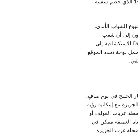
Bimini Bay Rod and Gun Club، وهو أول فندق في الجزيرة، في نفس إعصار عام 1926 الذي حطم سفينة
 حيث يمكن العثور على ينبوع الشباب الأبدي.
. يشير المؤرخون إلى أن شعب
Lucayan كانوا يصفون موقعاً في خليج هندوراس، وليس جزر البهاما. قادت رحلة De León الاستكشافية إلى
 South Bimini بالقرب من المطار يحمل لوحة تحدد الموقع
قي.
 تيار الخليج في يوم صافٍ.
 واحد. يمتد طريق King's Highway على طول الجزيرة مع إمكانية رؤية
اسطة عربات الغولف أو
ياه العميقة ممكن في
ضحلة غرب الجزيرة