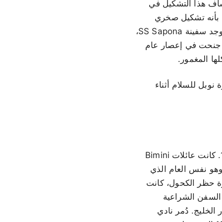
لحجر الجيري تمتد لحوالي 450 متراً. تم اكتشاف هذا التشكيل في
ون بأنه تشكيل صخري
شاطئي طبيعي. ومهما كان أصله، فهو أحد أكثر مواقع الغوص زيارة في جزر البهاما. كما توجد سفينة SS Sapona،
د جنحت في إعصار عام
لى خطاب قبول جائزة نوبل للسلام أثناء
سكن شعب Lucayan Taíno الجزيرة قبل Columbus، ثم أبعدهم الإسبان بعد عام 1492. كانت عائلات Bimini
لمؤسسة تعمل في مجال انتشال حطام السفن بموجب ترخيص في عام 1834، وهو نفس العام الذي
رة حظر الكحول، كانت
ت خارجية. كانت السفن الشراعية
 الخليج. دُمر نادي