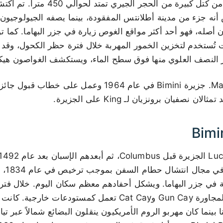
تشكيل تحت الماء يتكون من كتل كبيرة من ا
 البعض أنه جزء من مدينة أطلانتس المفقودة، بينما يصفه الجيولوجي
 تُستخدم لتخزين الخمور المهربة خلال فترة حظر الكحول، وق
زار Martin Luther King Jr. جزيرة Bimini في عام 1964 وعمل ع
 نصفيان برونزيان لـ King على الجزيرة.
الخمس ا
دية في جزر البهاما. ويشكل أحفادهم معظم سكان اليوم. خلال فت
Bimini والجزر الصغيرة المجاورة Gun Cay وCat Cay تعمل كمستودعا
بينما كان مهربو الروم الأمريكيون ينقلون البضائع شمالاً عبر تيار