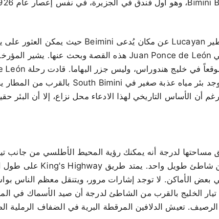
تحدثت أسطورة من أساطير Lucayan عن مكان يُدعى Beimini
سمع المستكشف الإسباني Juan Ponce de León هذه القصة وبحث عنها
فلوريدا، وليس Bimini. يوجد بئر مياه عذبة صغير في
رغم أن الأساس التاريخي لهذا الادعاء محل نزاع، إلا أن البئر حقي
North Bimini بضيق مساحتها لدرجة أنه يمكنك رؤية المحيط الأطلسي من جانب
الشاطئ الغربي عبارة عن شاطئ طويل
 في بعض الأماكن. لا توجد إشارات مرور، ويتنقل معظم الناس بو
ق تيار الخليج بالقرب من الشاطئ لدرجة أن صيد الأسماك في الم
لرصيف. تعيش الدلافين المرقطة البرية في الضفاف الرملية ال