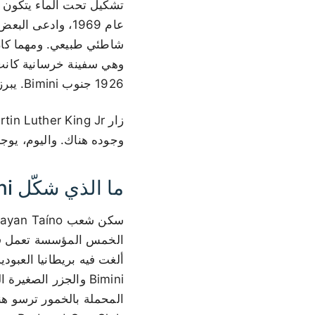
عام 1969، وادعى
وهي سفينة خرسانية كانت
1926 جنوب Bimini. يبرز النصف العلوي منها فوق سطح الماء، ويستكشف الغواصون هيكلها المغمور.
وجوده هناك. واليوم، يوجد تمثالان
ما الذي شكّل Bimini
ألغت فيه بريطانيا العبو
المحملة بالخمور ترسو هنا 