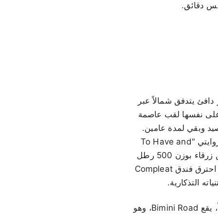
Bimini عند حافة تيار الخليج (Gulf Stream)، وهو تيار دافئ يتدفق شمالاً عبر
ة على نفسها لقب عاصمة
ل Ernest Hemingway في عام 1935 من أجل الصيد وبقي لمدة عامين.
عاش في فندق Compleat Angler، وكان يصطاد على متن قاربه Pilar، وكتب أجزاءً من روايتي "To Have and
Have Not" و"Islands in the Stream" أثناء وجوده في الجزيرة. ويُقال إن سمكة مارلين زرقاء بوزن 500 رطل
تم اصطيادها قبالة سواحل Bimini كانت الأساس لرواية "The Old Man and the Sea". احترق فندق Compleat
الغوص هو السبب الثاني. على بعد حوالي ميل واحد من الشاطئ وفي مياه بعمق 15 قدماً، يقع Bimini Road، وهو