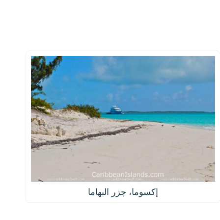
إكسوما، جزر البهاما