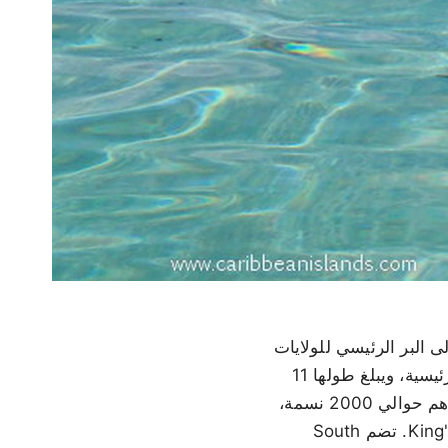
إلى البر الرئيسي للولايات
المتحدة، حيث تقع على بعد 50 ميلاً شرق ميامي مباشرةً. تُعتبر North Bimini الجزيرة الرئيسية، ويبلغ طولها 11
كيلومتراً ولا يتجاوز عرضها 200 متر في أي نقطة. يعيش معظم سكان الجزيرة، البالغ عددهم حوالي 2000 نسمة،
في Alice Town، وهو طريق واحد يضم المتاجر والمطاعم والحانات ويُسمى King's Highway. تضم South