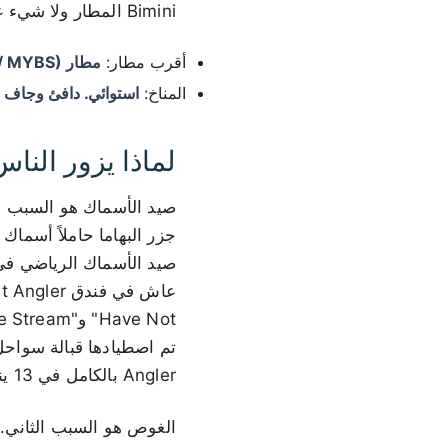
Bimini المطار ولا شيء غير ذلك تقريباً، وتصل عبّارة بين الجزيرتين في رحلة تستغرق خمس دقائق.
أقرب مطار:
مطار South Bimini (BIM / MYBS)، في South Bimini
المناخ:
استوائي. دافئ وجاف م
لماذا يزور الناس mini
جزر البهاما حاملاً أسماك
Angler بالكامل في 13 يناير 2006، مما أدى إلى ضياع عقود من صور Hemingway ومقتنياته التذكارية.