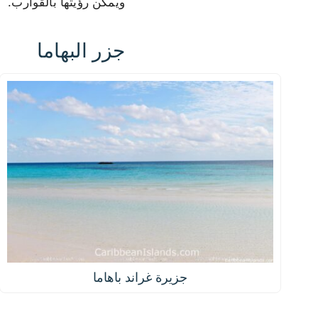
ويمكن رؤيتها بالقوارب.
جزر البهاما
جزيرة غراند باهاما