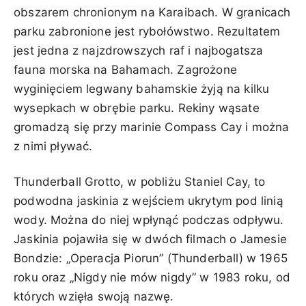
obszarem chronionym na Karaibach. W granicach
parku zabronione jest rybołówstwo. Rezultatem
jest jedna z najzdrowszych raf i najbogatsza
fauna morska na Bahamach. Zagrożone
wyginięciem legwany bahamskie żyją na kilku
wysepkach w obrębie parku. Rekiny wąsate
gromadzą się przy marinie Compass Cay i można
z nimi pływać.
Thunderball Grotto, w pobliżu Staniel Cay, to
podwodna jaskinia z wejściem ukrytym pod linią
wody. Można do niej wpłynąć podczas odpływu.
Jaskinia pojawiła się w dwóch filmach o Jamesie
Bondzie: „Operacja Piorun” (Thunderball) w 1965
roku oraz „Nigdy nie mów nigdy” w 1983 roku, od
których wzięła swoją nazwę.