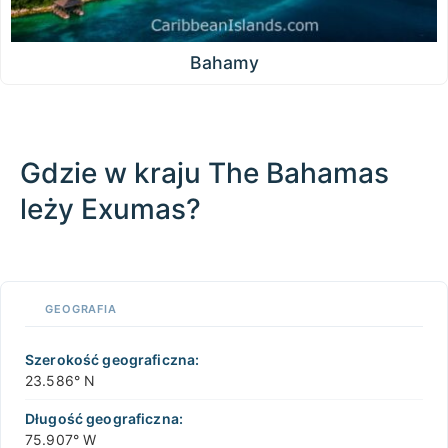
Bahamy
Gdzie w kraju The Bahamas
leży Exumas?
100 km / 62.1 mi
CARIBBEANISLANDS.COM
with the support of
© OpenStreetMap
contributors
1 m
3
t
/
f
📏
GEOGRAFIA
+
−
Szerokość geograficzna:
23.586° N
Długość geograficzna:
75.907° W