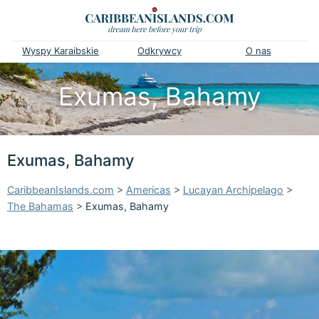
Wyspy Karaibskie
Odkrywcy
O nas
Exumas, Bahamy
Exumas, Bahamy
CaribbeanIslands.com
>
Americas
>
Lucayan Archipelago
>
The Bahamas
>
Exumas, Bahamy