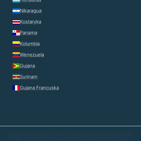
Nikaragua
Kostaryka
Panama
Kolumbia
Wenezuela
Gujana
Surinam
Gujana Francuska
🇬🇧
🇫🇷
🇩🇪
🇳🇱
🇵🇹
🇮🇹
🇸🇦
🇳🇴
🇸🇪
🇩🇰
🇫🇮