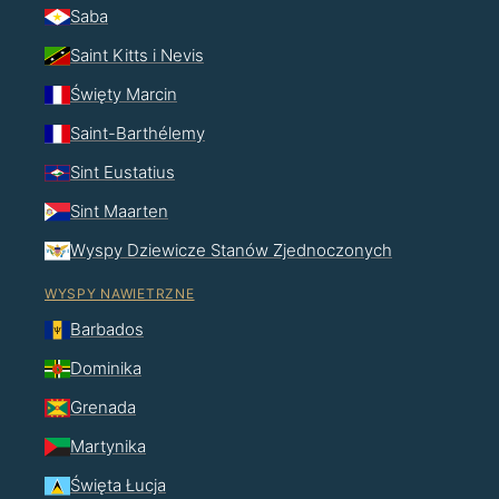
Saba
Saint Kitts i Nevis
Święty Marcin
Saint-Barthélemy
Sint Eustatius
Sint Maarten
Wyspy Dziewicze Stanów Zjednoczonych
WYSPY NAWIETRZNE
Barbados
Dominika
Grenada
Martynika
Święta Łucja