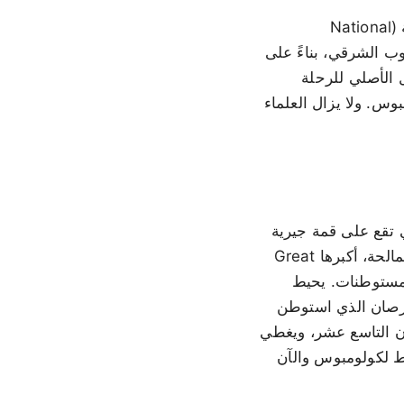
لم يتم حسم هذا التحديد بشكل نهائي. ففي عام 1986، جادلت الجمعية الجغرافية الوطنية (National
التي تقع على بعد حوالي 65 ميلاً إلى الجنوب الشرقي، بناءً على
Grand T أيضاً. لم يعد السجل الأصلي للرحلة
س. ولا يزال العلماء
ا. فهي تقع على قمة جيرية
مكشوفة ترتفع 15,000 قدم من قاع المحيط. يحتوي الداخل على سلسلة من البحيرات المالحة، أكبرها Great
ين المستوطنات. يحيط
، التي سُميت على اسم القرصان الذي استوطن
San S في Cockburn Town سجناً من القرن التاسع عشر، ويغطي
 Rum Cay، وهي ثاني موقع هبوط لكولومبوس والآن