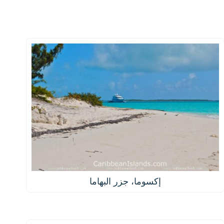
إكسوما، جزر البهاما