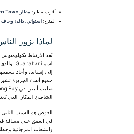
أقرب مطار:
مطار Cockburn Town (ZSA / MYSM)، Cockburn Town
المناخ:
استوائي. دافئ وجاف م
لماذا يزور الناس n Salvador
جميع أنحاء الجزيرة تشير 
الشاطئ المكان الذي يُع
والشعاب المرجانية وحطام