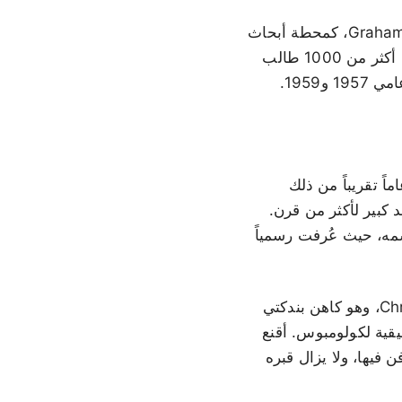
يعمل مركز Gerace Research Centre، الواقع على الشاطئ الشمالي في Graham's Harbour، كمحطة أبحاث
ميدانية تعمل على مدار العام في مجالات الجيولوجيا والأحياء والبيئة وعلم الآثار. يستخدمه أكثر من 1000 طالب
Lucayan Taíno في Guanahani عندما وصل كولومبوس. وفي غضون 20 عاماً تقريباً من ذلك
 ظلت الجزيرة خالية إلى حد كبير لأكثر من قرن.
إنجليزي George Watling وأطلق عليها اسمه، حيث عُرفت رسمياً
جاءت إعادة التسمية في عام 1926 إلى حد كبير بفضل جهود الأب Chrysostom Schreiner، وهو كاهن بندكتي
نوات من البحث التاريخي بأن Watling's Island هي Guanahani الحقيقية لكولومبوس. أقنع
ي الجزيرة ودُفن فيها، ولا يزال قبره