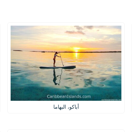
أباكو، البهاما