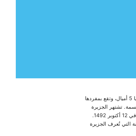
تُعد San Salvador جزيرة صغيرة في جنوب شرق جزر البهاما، يبلغ طولها 12 ميلاً وعرضها 5 أميال، وتقع بمفردها
تها الجيرية الخاصة شرق Great Bahama Bank. يبلغ عدد سكانها حوالي 800 نسمة. تشتهر الجزيرة
على نطاق واسع بكونها الموقع المرجح لأول هبوط لكريستوفر كولومبوس في الأمريكتين في 12 أكتوبر 1492.
ة التي تُعرف الجزيرة