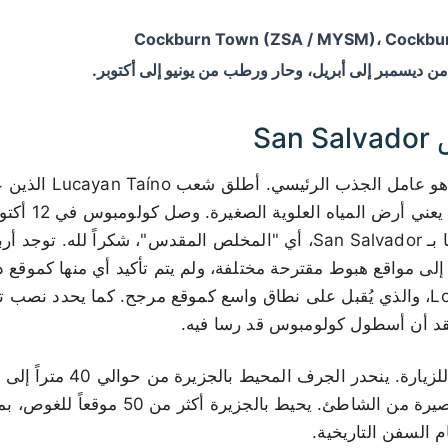
ن ديسمبر إلى أبريل، وحار ورطب من يونيو إلى أكتوبر.
Sa
يُعد الارتباط بكولومبوس 
إلى إسبانيا، وأعاد تسميتها بـ San Salvador، أي "المخلص المقدس"، شكراً
إلى مواقع هبوط مقترحة مختلفة، ولم يتم تأكيد أي منها كموقع دق
صليب أبيض في Long Bay، والذي يُقبل على نطاق واسع كموقع مرجح. كما يحدد 
تقد أن أسطول كولومبوس قد رسا فيه.
في العمق على مسافة قصيرة من الشاطئ. يحيط بالجز
 السفن التاريخية.