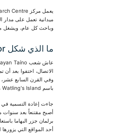
وباحث كل عام، ويشغل محطة LORAN السابقة التابعة للبحرية الأمريكية التي بُنيت بي
ما الذي شكل San Salvador
باسم Watling's Island من ثمانينيات القرن السابع عشر حتى عام 1926.
أحد المواقع التي يزورها الناس في ador