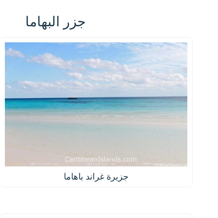
جزر البهاما
جزيرة غراند باهاما