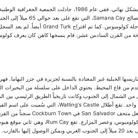
Geographic Society) لصالح Samana Cay، 
محاكاة حاسوبية لسجل رحلة كولومبوس. كما تم اقتراح urk
خة من القرن السادس عشر، قام بنسخها كاهن كان يعرف كولومبو
 San Salvador بتضاريسها الجبلية غير المعتادة بالنسبة لجزيرة في جزر البهام
التي تمتد 10 أميال من الشمال إلى الجنوب وكانت تاريخياً الطريق الرئيسي ب
بالجزيرة الآن طريق معبد واحد. تقع أطلال Watling's Castle
الجزيرة، في الجنوب. يشغل متحف alvador
فترة Lucayan، ومسألة كولومبوس، وعصر المزارع. تقع
ل إليها بالقارب.