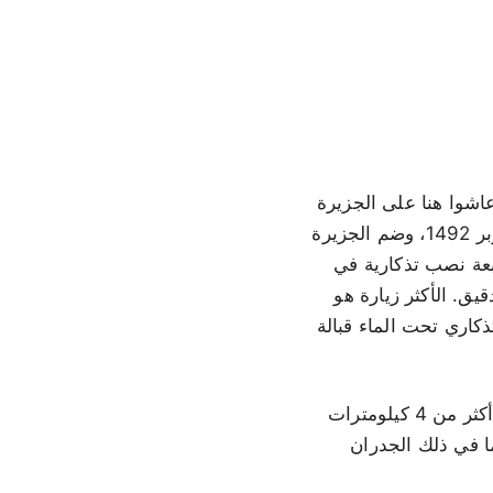
هو عامل الجذب الرئيسي. أطلق شعب Lucayan Taíno الذين عاشوا هنا على الجزيرة
اسم Guanahani، والذي يعني أرض المياه العلوية الصغيرة. وصل كولومبوس في 12 أكتوبر 1492، وضم الجزيرة
 لله. توجد أربعة نصب تذكارية في
يق. الأكثر زيارة هو
نصب تذكاري تحت الماء قبالة
الغوص هو السبب الثاني للزيارة. ينحدر الجرف المحيط بالجزيرة من حوالي 40 متراً إلى أكثر من 4 كيلومترات
يرة أكثر من 50 موقعاً للغوص، بما في ذلك الجدران