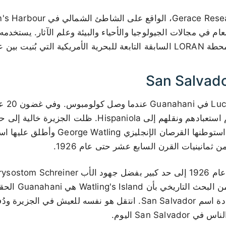
ن عامي 1957 و1959.
عاش شعب 
الاتصال، اختفوا بعد أن تم استعبادهم ونقلهم إلى Hispaniola.
وفي القرن السابع عشر، استوطنها القرصان ال
أصبح مقتنعاً بعد س
برلمان جزر البهاما باستعادة اسم San Salvador. انتقل هو نفسه للعيش ف
San Salv اليوم.