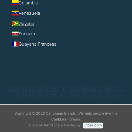
Colombia
Venezuela
Guyana
Surinam
Guayana Francesa
🇬🇧
🇫🇷
🇩🇪
🇳🇱
🇵🇹
🇮🇹
🇸🇦
🇳🇴
🇸🇪
🇩🇰
🇫🇮
🇵🇱
🇷🇺
🇹🇷
🇮🇳
🇮🇩
🇨🇳
🇯🇵
🇰🇷
🇪🇸
🇮🇱
Copyright © 2026 Caribbean Islands | We help people live the
Caribbean dream.
High-performance websites by
jhose.com