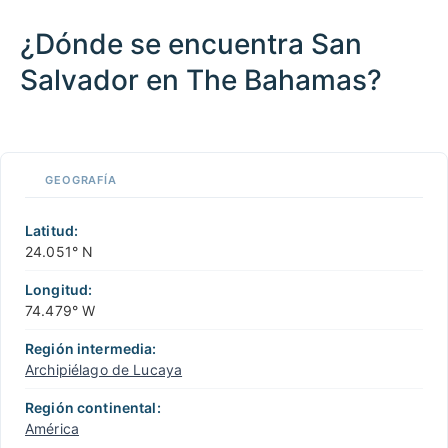
¿Dónde se encuentra San
Salvador en The Bahamas?
100 km / 62.1 mi
CARIBBEANISLANDS.COM
with the support of
© OpenStreetMap
contributors
1 m
3
t
/
f
📏
GEOGRAFÍA
+
−
Latitud:
24.051° N
Longitud:
74.479° W
Región intermedia:
Archipiélago de Lucaya
Región continental:
América