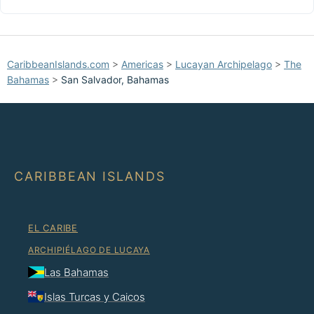
CaribbeanIslands.com
>
Americas
>
Lucayan Archipelago
>
The
Bahamas
>
San Salvador, Bahamas
CARIBBEAN ISLANDS
EL CARIBE
ARCHIPIÉLAGO DE LUCAYA
Las Bahamas
Islas Turcas y Caicos