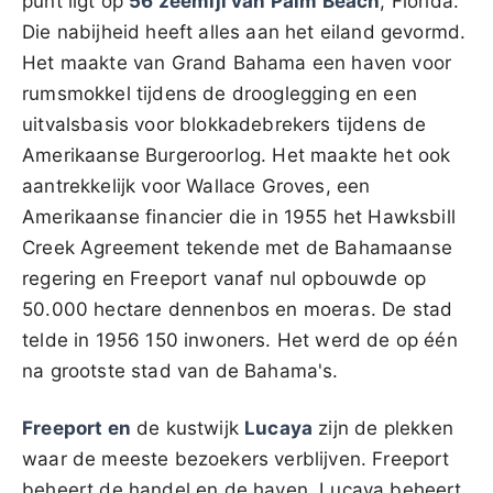
punt ligt op
56 zeemijl van Palm Beach
, Florida.
Die nabijheid heeft alles aan het eiland gevormd.
Het maakte van Grand Bahama een haven voor
rumsmokkel tijdens de drooglegging en een
uitvalsbasis voor blokkadebrekers tijdens de
Amerikaanse Burgeroorlog. Het maakte het ook
aantrekkelijk voor Wallace Groves, een
Amerikaanse financier die in 1955 het Hawksbill
Creek Agreement tekende met de Bahamaanse
regering en Freeport vanaf nul opbouwde op
50.000 hectare dennenbos en moeras. De stad
telde in 1956 150 inwoners. Het werd de op één
na grootste stad van de Bahama's.
Freeport en
de kustwijk
Lucaya
zijn de plekken
waar de meeste bezoekers verblijven. Freeport
beheert de handel en de haven. Lucaya beheert