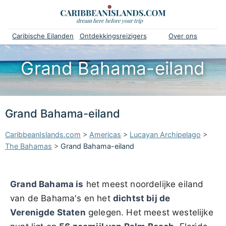
Caribische Eilanden
Ontdekkingsreizigers
Over ons
Grand Bahama-eiland
Grand Bahama-eiland
CaribbeanIslands.com
>
Americas
>
Lucayan Archipelago
>
The Bahamas
>
Grand Bahama-eiland
Grand Bahama is
het meest noordelijke eiland
van de Bahama's en het
dichtst bij de
Verenigde Staten
gelegen. Het meest westelijke