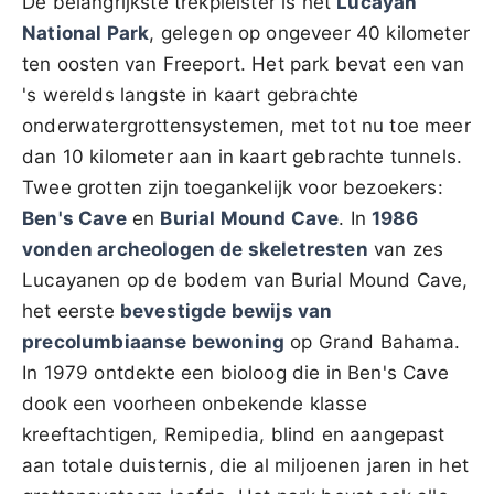
De belangrijkste trekpleister is het
Lucayan
National Park
, gelegen op ongeveer 40 kilometer
ten oosten van Freeport. Het park bevat een van
's werelds langste in kaart gebrachte
onderwatergrottensystemen, met tot nu toe meer
dan 10 kilometer aan in kaart gebrachte tunnels.
Twee grotten zijn toegankelijk voor bezoekers:
Ben's Cave
en
Burial Mound Cave
. In
1986
vonden archeologen de skeletresten
van zes
Lucayanen op de bodem van Burial Mound Cave,
het eerste
bevestigde bewijs van
precolumbiaanse bewoning
op Grand Bahama.
In 1979 ontdekte een bioloog die in Ben's Cave
dook een voorheen onbekende klasse
kreeftachtigen, Remipedia, blind en aangepast
aan totale duisternis, die al miljoenen jaren in het