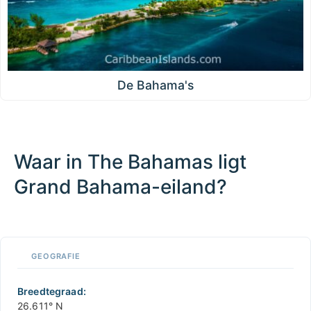
De Bahama's
Waar in The Bahamas ligt
Grand Bahama-eiland?
100 km / 62.1 mi
CARIBBEANISLANDS.COM
with the support of
© OpenStreetMap
contributors
1 m
3
t
/
f
📏
GEOGRAFIE
+
−
Breedtegraad:
26.611° N