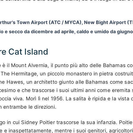
rthur's Town Airport (ATC / MYCA), New Bight Airport (
do e secco da dicembre ad aprile, caldo e umido da giugno
re Cat Island
e è il Mount Alvernia, il punto più alto delle Bahamas co
 The Hermitage, un piccolo monastero in pietra costrui
e Hawes, un architetto giunto alle Bahamas come sac
icesimo e che trascorse i suoi ultimi anni come eremita s
occia viva. Morì lì nel 1956. La salita è ripida e la vist
in entrambe le direzioni.
go in cui Sidney Poitier trascorse la sua infanzia. Poit
e inaspettatamente, mentre i suoi genitori, agricoltori 