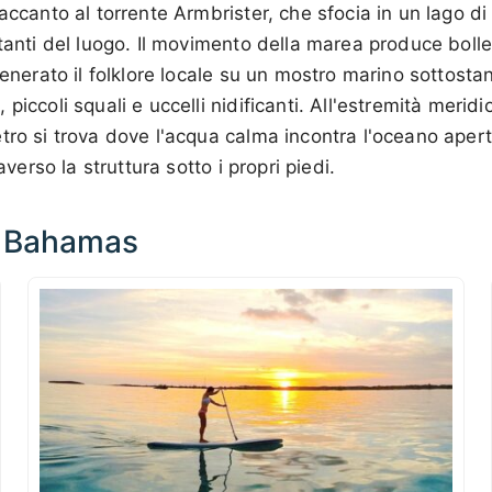
 accanto al torrente Armbrister, che sfocia in un lago 
itanti del luogo. Il movimento della marea produce boll
generato il folklore locale su un mostro marino sottosta
piccoli squali e uccelli nidificanti. All'estremità meridio
ro si trova dove l'acqua calma incontra l'oceano aperto;
raverso la struttura sotto i propri piedi.
le Bahamas