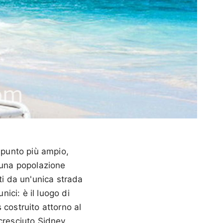
o punto più ampio,
n una popolazione
ti da un'unica strada
nici: è il luogo di
 costruito attorno al
 cresciuto Sidney