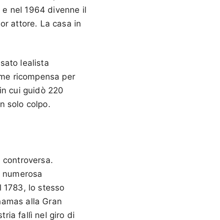
 e nel 1964 divenne il
or attore. La casa in
ato lealista
come ricompensa per
in cui guidò 220
n solo colpo.
 controversa.
la numerosa
l 1783, lo stesso
ahamas alla Gran
ia fallì nel giro di