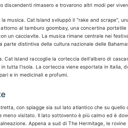
ro discendenti rimasero e trovarono altri modi per viver
 la musica. Cat Island sviluppò il "rake and scrape", u
attorno al tamburo goombay, una concertina portatile
on un cacciavite. La musica rimane centrale nei festiva
 parte distintiva della cultura nazionale delle Bahama
la. Cat Island raccoglie la corteccia dell'albero di cascar
n tutta l'isola. La corteccia viene esportata in Italia, d
ri e in medicinali e profumi.
te
tretta, con spiagge sia sul lato atlantico che su quello c
e meno visitato. Il lato sottovento è più calmo ed è dove
balneazione. Appena a sud di The Hermitage, le rovine 