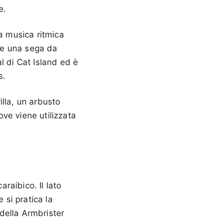
e.
na musica ritmica
 e una sega da
l di Cat Island ed è
s.
illa, un arbusto
ove viene utilizzata
araibico. Il lato
 si pratica la
della Armbrister