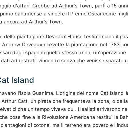
aggio d'affari. Crebbe ad Arthur's Town, partì a 15 anni
l primo bahamense a vincere il Premio Oscar come migli
ova ancora ad Arthur's Town.
e della piantagione Deveaux House testimoniano il pass
ello Andrew Deveaux ricevette la piantagione nel 1783 
ssau dagli spagnoli quello stesso anno, un'operazione 
dati addestrati, vincendo senza che venisse sparato u
Cat Island
avano l'isola Guanima. L'origine del nome Cat Island è
Arthur Catt, un pirata che frequentava la zona, o dal
elvatici che un tempo viveva qui. I lealisti arrivarono ne
o che pose fine alla Rivoluzione Americana restituì le B
piantagioni di cotone, ma il terreno era povero e l'industr